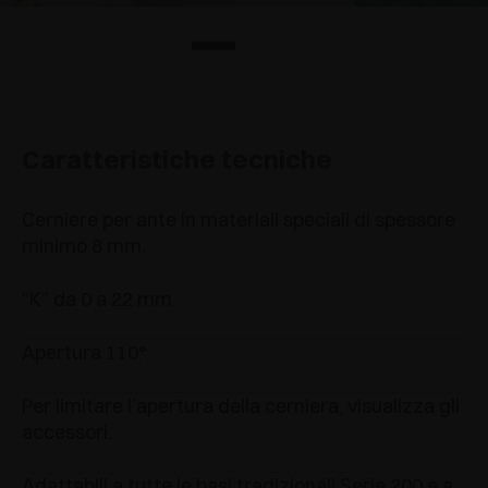
Caratteristiche tecniche
Cerniere per ante in materiali speciali di spessore
minimo 8 mm.
“K” da 0 a 22 mm.
Apertura 110°.
Per limitare l’apertura della cerniera, visualizza gli
accessori.
Adattabili a tutte le basi tradizionali Serie 200 e a