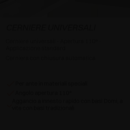
AWARDS
DECELERATORI E CRICCHETTI
EXCESSORIES - APPENDERE
SISTEMI COMPLANARI
EXCESSORIES - CUSTODIRE
SISTEMA PER ANTE SOVRAPPOSTE
DECELERATORI ESTERNI E DA INCASSO
CERNIERE UNIVERSALI
EXCESSORIES - CONTENERE
SISTEMI PER ANTE A SCOMPARSA
CRICCHETTI MECCANICI E MAGNETICI
Cerniere universali - Apertura 110° -
Applicazione standard
EXCESSORIES - ESTRARRE
SISTEMI PER ANTE A LIBRO
Cerniera con chiusura automatica
EXCESSORIES - CASSETTI E RIPIANI
COMPONIBILI
Per ante in materiali speciali
EXCESSORIES - RIPIANI
Angolo apertura 110°
Aggancio a innesto rapido con basi Domi, a
PIN, SISTEMA PER LA DISPOSIZIONE DI
vite con basi tradizionali
ELEMENTI