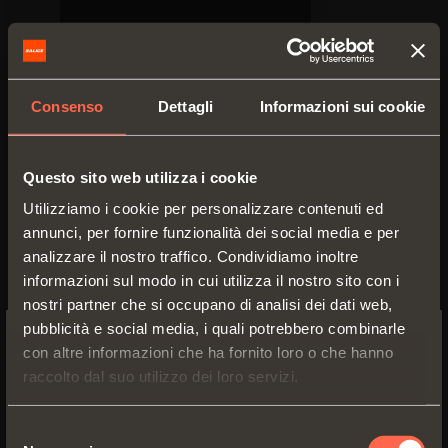
Consenso
Dettagli
Informazioni sui cookie
Questo sito web utilizza i cookie
Prospetto tecnico
Utilizziamo i cookie per personalizzare contenuti ed
PDF 6.53MB
annunci, per fornire funzionalità dei social media e per
analizzare il nostro traffico. Condividiamo inoltre
informazioni sul modo in cui utilizza il nostro sito con i
nostri partner che si occupano di analisi dei dati web,
pubblicità e social media, i quali potrebbero combinarle
con altre informazioni che ha fornito loro o che hanno
VERSIONI
ACCESSORI
SWITCH TO THE SALICE US
raccolto dal suo utilizzo dei loro servizi.
WEBSITE TO SEE THE PRODUCTS
SPECIFIC TO THE US
Selezione