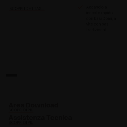
Aggancio a
SCOPRI I DETTAGLI
innesto rapido
con basi Domi, a
vite con basi
tradizionali
Area Download
SCOPRI DI PIÙ
Assistenza Tecnica
SCOPRI DI PIÙ