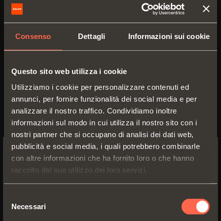
Come posso fare una segnalazione interna?
AWARDS
DECELERATORI E CRICCHETTI
EXCESSORIES - APPENDERE
SISTEMI COMPLANARI
Consenso
Dettagli
Informazioni sui cookie
EXCESSORIES - CUSTODIRE
SISTEMA PER ANTE SOVRAPPOSTE
DECELERATORI ESTERNI E DA INCASSO
LEGGI LA PROCEDURA WHISTLEBLOWING
EXCESSORIES - CONTENERE
SISTEMI PER ANTE A SCOMPARSA
CRICCHETTI MECCANICI E MAGNETICI
Questo sito web utilizza i cookie
SCARICA IL MODULO DI SEGNALAZIONE
EXCESSORIES - ESTRARRE
SISTEMI PER ANTE A LIBRO
Utilizziamo i cookie per personalizzare contenuti ed
annunci, per fornire funzionalità dei social media e per
EXCESSORIES - CASSETTI E RIPIANI
analizzare il nostro traffico. Condividiamo inoltre
COMPONIBILI
informazioni sul modo in cui utilizza il nostro sito con i
nostri partner che si occupano di analisi dei dati web,
pubblicità e social media, i quali potrebbero combinarle
EXCESSORIES - RIPIANI
Area Download
con altre informazioni che ha fornito loro o che hanno
SCOPRI DI PIÙ
SWITCH TO THE SALICE US
Assistenza Tecnica
raccolto dal suo utilizzo dei loro servizi.
PIN, SISTEMA PER LA DISPOSIZIONE DI
WEBSITE TO SEE THE PRODUCTS
SCOPRI DI PIÙ
ELEMENTI
SPECIFIC TO THE US
Sedi e Filiali
Selezione
SCOPRI DI PIÙ
Necessari
del
YES, TAKE ME TO THE US WEBSITE
consenso