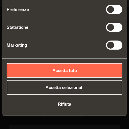
Preferenze
No, thanks
Statistiche
Marketing
Azienda
Assistenza Tecnica
Prodotti
Area Press
Accetta tutti
Ispirazione
Lavora con noi
Accetta selezionati
Magazine
Contatti
Distribuzione
Sostenibilità
Rifiuta
Iscriviti alla newsletter