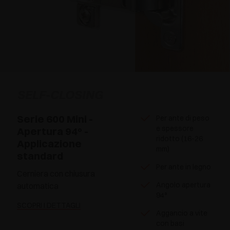
SELF-CLOSING
Serie 600 Mini -
Per ante di peso
e spessore
Apertura 94° -
ridotto (16-26
Applicazione
mm)
standard
Per ante in legno
Cerniera con chiusura
Angolo apertura
automatica
94°
SCOPRI I DETTAGLI
Aggancio a vite
con basi