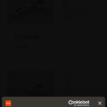
C2_BD99
Collo
5