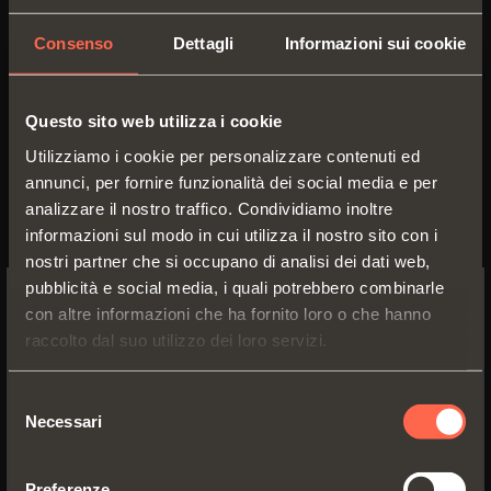
Consenso
Dettagli
Informazioni sui cookie
C2_BG99
Questo sito web utilizza i cookie
Collo
9
Utilizziamo i cookie per personalizzare contenuti ed
annunci, per fornire funzionalità dei social media e per
analizzare il nostro traffico. Condividiamo inoltre
informazioni sul modo in cui utilizza il nostro sito con i
nostri partner che si occupano di analisi dei dati web,
pubblicità e social media, i quali potrebbero combinarle
con altre informazioni che ha fornito loro o che hanno
SWITCH TO THE SALICE US
raccolto dal suo utilizzo dei loro servizi.
WEBSITE TO SEE THE PRODUCTS
SPECIFIC TO THE US
Selezione
Necessari
del
YES, TAKE ME TO THE US WEBSITE
consenso
C2_BP99
Preferenze