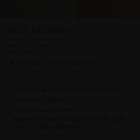
AWARDS
DECELERATORI E CRICCHETTI
EXCESSORIES - APPENDERE
SISTEMI COMPLANARI
EXCESSORIES - CUSTODIRE
SISTEMA PER ANTE SOVRAPPOSTE
DECELERATORI ESTERNI E DA INCASSO
SELF-CLOSING
EXCESSORIES - CONTENERE
SISTEMI PER ANTE A SCOMPARSA
CRICCHETTI MECCANICI E MAGNETICI
Serie 200 - Apertura 94° - Applicazione
standard
EXCESSORIES - ESTRARRE
SISTEMI PER ANTE A LIBRO
Cerniera con chiusura automatica
EXCESSORIES - CASSETTI E RIPIANI
COMPONIBILI
Per ante di forte spessore (19-35 mm)
EXCESSORIES - RIPIANI
Per ante in legno
PIN, SISTEMA PER LA DISPOSIZIONE DI
Angolo apertura 94°
ELEMENTI
Aggancio a innesto rapido con basi Domi, a
vite con basi tradizionali