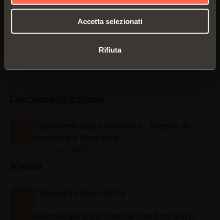
Accetta selezionati
Rifiuta
Documentazione
Caratteristiche tecniche - Tabelle di
foratura e fissaggio
PDF 502.55KB
Video
Chiusura automatica
Montaggio tradizionale con basi Serie