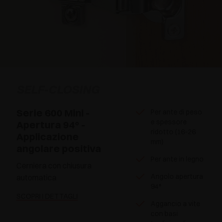
SELF-CLOSING
Serie 600 Mini -
Per ante di peso
e spessore
Apertura 94° -
ridotto (16-26
Applicazione
mm)
angolare positiva
Per ante in legno
Cerniera con chiusura
Angolo apertura
automatica
94°
SCOPRI I DETTAGLI
Aggancio a vite
con basi