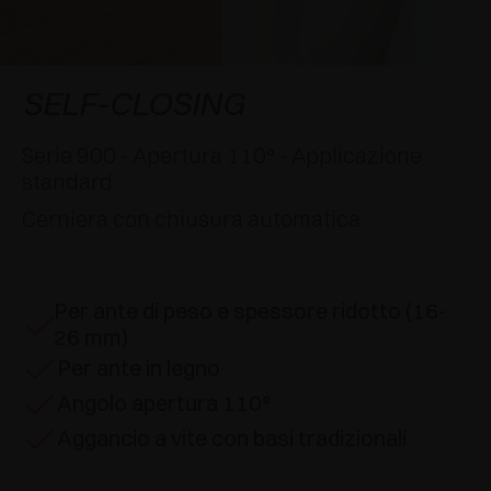
AWARDS
DECELERATORI E CRICCHETTI
EXCESSORIES - APPENDERE
SISTEMI COMPLANARI
EXCESSORIES - CUSTODIRE
SISTEMA PER ANTE SOVRAPPOSTE
DECELERATORI ESTERNI E DA INCASSO
SELF-CLOSING
EXCESSORIES - CONTENERE
SISTEMI PER ANTE A SCOMPARSA
CRICCHETTI MECCANICI E MAGNETICI
Serie 900 - Apertura 110° - Applicazione
standard
EXCESSORIES - ESTRARRE
SISTEMI PER ANTE A LIBRO
Cerniera con chiusura automatica
EXCESSORIES - CASSETTI E RIPIANI
COMPONIBILI
Per ante di peso e spessore ridotto (16-
EXCESSORIES - RIPIANI
26 mm)
Per ante in legno
PIN, SISTEMA PER LA DISPOSIZIONE DI
Angolo apertura 110°
ELEMENTI
Aggancio a vite con basi tradizionali