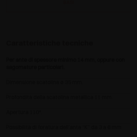
BASI
Caratteristiche tecniche
Per ante di spessore minimo 14 mm, oppure con
sagomature particolari.
Dimensione scatolina ø 35 mm.
Profondità della scatolina metallica 11 mm.
Apertura 110°.
Possibilità di foratura dell’anta “K” da 3 a 6 mm.