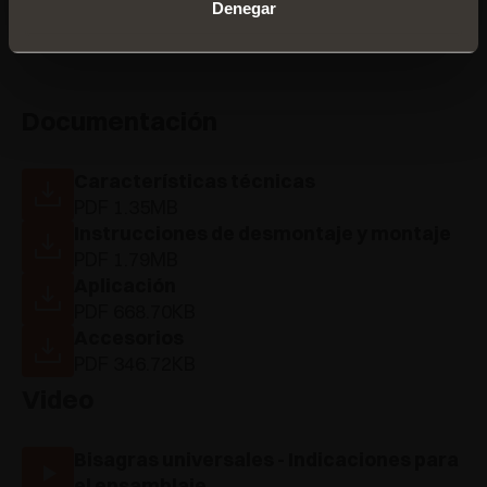
Denegar
Documentación
Características técnicas
PDF 1.35MB
Instrucciones de desmontaje y montaje
PDF 1.79MB
Aplicación
PDF 668.70KB
Accesorios
PDF 346.72KB
Video
Bisagras universales - Indicaciones para
el ensamblaje