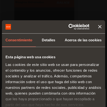
Consentimiento
Detalles
Acerca de las cookies
Esta página web usa cookies
Prospecto técnico
Las cookies de este sitio web se usan para personalizar
PDF 6.53MB
el contenido y los anuncios, ofrecer funciones de redes
sociales y analizar el tráfico. Además, compartimos
información sobre el uso que haga del sitio web con
nuestros partners de redes sociales, publicidad y análisis
web, quienes pueden combinarla con otra información
VERSIONES
ACCESORIOS
que les haya proporcionado o que hayan recopilado a
SWITCH TO THE SALICE US
partir del uso que haya hecho de sus servicios.