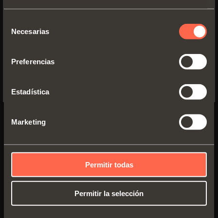
WEBSITE TO SEE THE PRODUCTS
SPECIFIC TO THE US
Selección
Necesarias
de
YES, TAKE ME TO THE US WEBSITE
consentimiento
Preferencias
No, thanks
Estadística
CBY2AC9
Marketing
CBY2AC9
: con cierre automático
CBY1AC9
: con cierre libre
Permitir todas
Permitir la selección