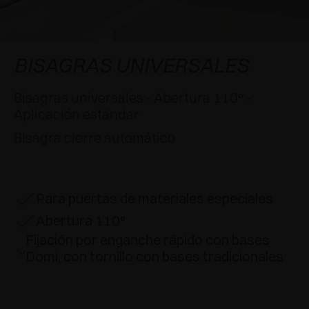
APLICACIONES ESPECIALES
RECONOCIMIENTOS
AMORTIGUADORES Y PULSADORES
EXCESSORIES - COLGAR
SISTEMAS COPLANARIOS
EXCESSORIES - CONSERVAR
SISTEMA PARA PUERTAS SUPERPUESTAS
AMORTIGUADORES EXTERNOS Y DE ENCAJAR
BISAGRAS UNIVERSALES
EXCESSORIES - CONTENER
SISTEMAS PARA PUERTAS OCULTAS
PULSADORES MECÁNICOS Y MAGNÉTICOS
Bisagras universales - Abertura 110° -
Aplicación estándar
EXCESSORIES - EXTRAER
SISTEMAS PARA PUERTAS DE LIBRO
Bisagra cierre automático
EXCESSORIES - CAJONES Y ESTANTES
MODULARES
Para puertas de materiales especiales
EXCESSORIES - ESTANTES
Abertura 110°
Fijación por enganche rápido con bases
PIN, SISTEMA PARA LA DISPOSICIÓN DE
Domi, con tornillo con bases tradicionales
ELEMENTOS