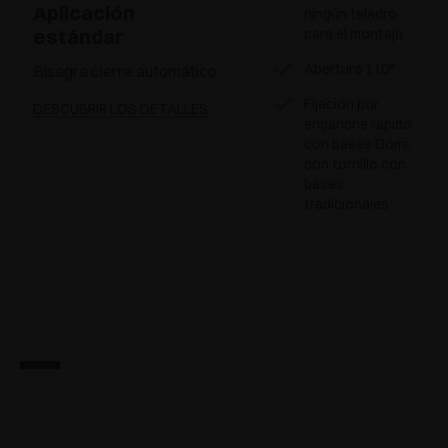
Aplicación
ningún taladro
estándar
para el montaje
Abertura 110°
Bisagra cierre automático
Fijación por
DESCUBRIR LOS DETALLES
enganche rápido
con bases Domi,
con tornillo con
bases
tradicionales