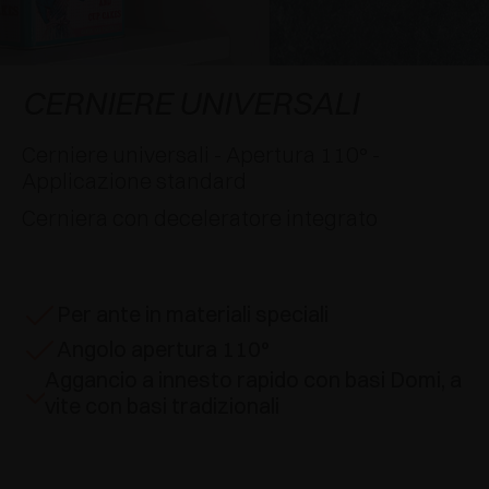
AWARDS
DECELERATORI E CRICCHETTI
EXCESSORIES - APPENDERE
SISTEMI COMPLANARI
EXCESSORIES - CUSTODIRE
SISTEMA PER ANTE SOVRAPPOSTE
DECELERATORI ESTERNI E DA INCASSO
CERNIERE UNIVERSALI
EXCESSORIES - CONTENERE
SISTEMI PER ANTE A SCOMPARSA
CRICCHETTI MECCANICI E MAGNETICI
Cerniere universali - Apertura 110° -
Applicazione standard
EXCESSORIES - ESTRARRE
SISTEMI PER ANTE A LIBRO
Cerniera con deceleratore integrato
EXCESSORIES - CASSETTI E RIPIANI
COMPONIBILI
Per ante in materiali speciali
EXCESSORIES - RIPIANI
Angolo apertura 110°
Aggancio a innesto rapido con basi Domi, a
PIN, SISTEMA PER LA DISPOSIZIONE DI
vite con basi tradizionali
ELEMENTI