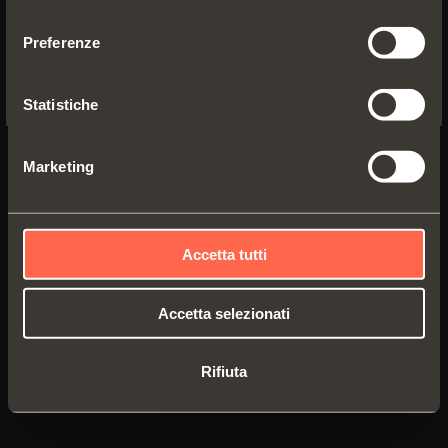
YES, TAKE ME TO THE US WEBSITE
consenso
Preferenze
No, thanks
Statistiche
Marketing
CBY2AE9
Accetta tutti
Accetta selezionati
Rifiuta