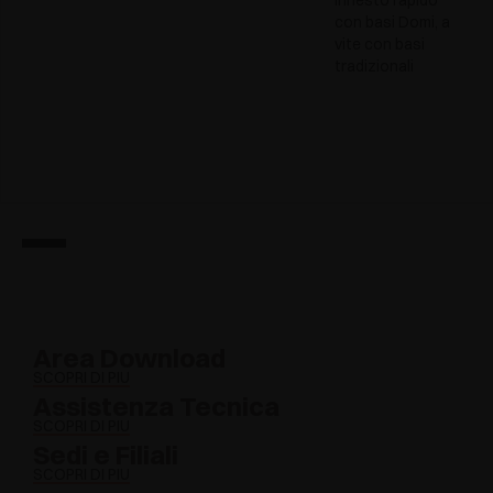
innesto rapido
con basi Domi, a
vite con basi
tradizionali
Area Download
SCOPRI DI PIÙ
Assistenza Tecnica
SCOPRI DI PIÙ
Sedi e Filiali
SCOPRI DI PIÙ