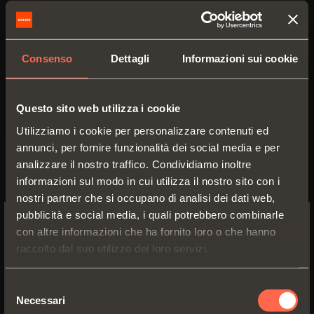
Consenso
Dettagli
Informazioni sui cookie
Questo sito web utilizza i cookie
Utilizziamo i cookie per personalizzare contenuti ed
annunci, per fornire funzionalità dei social media e per
Prospetto tecnico
analizzare il nostro traffico. Condividiamo inoltre
informazioni sul modo in cui utilizza il nostro sito con i
PDF 6.53MB
nostri partner che si occupano di analisi dei dati web,
pubblicità e social media, i quali potrebbero combinarle
con altre informazioni che ha fornito loro o che hanno
SWITCH TO THE SALICE US
raccolto dal suo utilizzo dei loro servizi.
WEBSITE TO SEE THE PRODUCTS
VERSIONI
ACCESSORI
SPECIFIC TO THE US
Selezione
Necessari
del