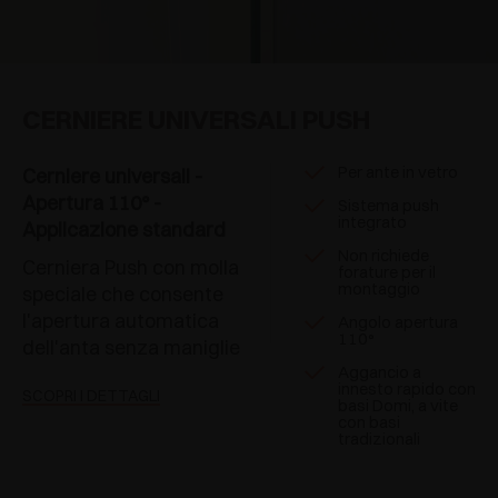
CERNIERE UNIVERSALI PUSH
Per ante in vetro
Cerniere universali -
Apertura 110° -
Sistema push
integrato
Applicazione standard
Non richiede
Cerniera Push con molla
forature per il
montaggio
speciale che consente
l'apertura automatica
Angolo apertura
110°
dell'anta senza maniglie
Aggancio a
innesto rapido con
SCOPRI I DETTAGLI
basi Domi, a vite
con basi
tradizionali