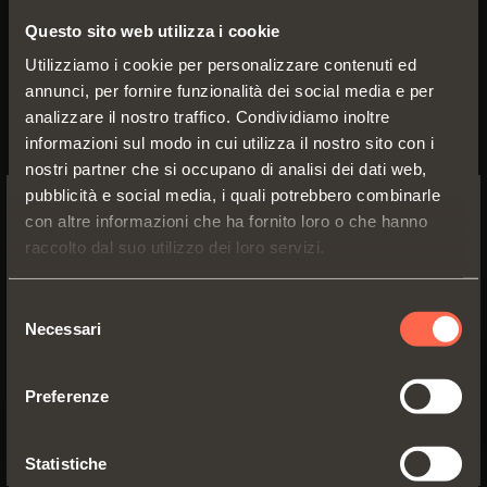
(16-26 mm)
speciale che consente
Questo sito web utilizza i cookie
Per ante in legno
l'apertura automatica
dell'anta senza maniglie
Utilizziamo i cookie per personalizzare contenuti ed
Angolo apertura
110°
annunci, per fornire funzionalità dei social media e per
SCOPRI I DETTAGLI
Aggancio a
analizzare il nostro traffico. Condividiamo inoltre
innesto rapido con
informazioni sul modo in cui utilizza il nostro sito con i
basi Domi, a vite
con basi
nostri partner che si occupano di analisi dei dati web,
tradizionali
pubblicità e social media, i quali potrebbero combinarle
con altre informazioni che ha fornito loro o che hanno
SWITCH TO THE SALICE US
raccolto dal suo utilizzo dei loro servizi.
WEBSITE TO SEE THE PRODUCTS
SPECIFIC TO THE US
Selezione
Necessari
del
YES, TAKE ME TO THE US WEBSITE
consenso
Preferenze
No, thanks
Statistiche