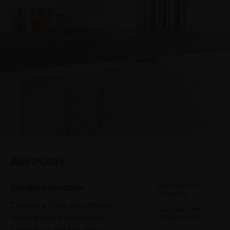
Ante sagomate
(1)
Doppie battute
(1)
AIR PUSH
Sistema Push
Cerniera invisibile
integrato
Cerniera Push con molla
Incassata nel
speciale che consente
mobile e anta
l'apertura automatica