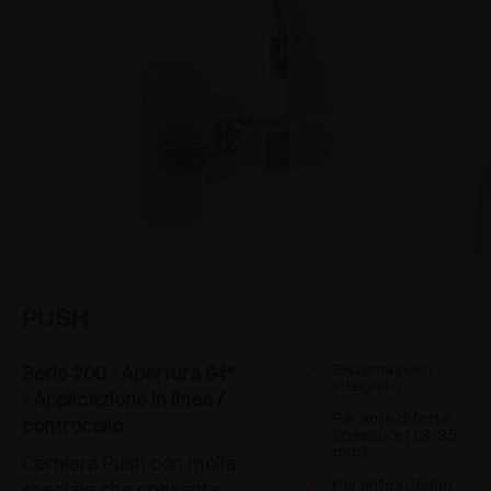
PUSH
Sistema push
Serie 200 - Apertura 94°
integrato
- Applicazione in linea /
Per ante di forte
controcollo
spessore (19-35
mm)
Cerniera Push con molla
Per ante in legno
speciale che consente