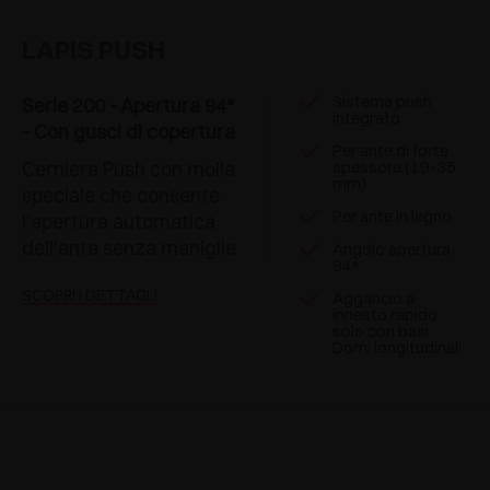
LAPIS PUSH
Sistema push
Serie 200 - Apertura 94°
integrato
- Con gusci di copertura
Per ante di forte
Cerniera Push con molla
spessore (19-35
mm)
speciale che consente
Per ante in legno
l'apertura automatica
dell'anta senza maniglie
Angolo apertura
94°
SCOPRI I DETTAGLI
Aggancio a
innesto rapido
solo con basi
Domi longitudinali