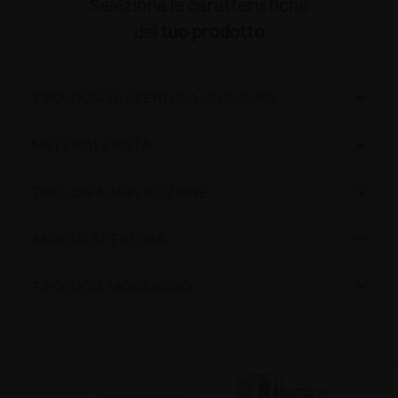
Seleziona le caratteristiche
del
tuo prodotto
TIPOLOGIA DI APERTURA / CHIUSURA
Apertura push senza maniglie
(13)
MATERIALE ANTA
Legno
(8)
TIPOLOGIA APPLICAZIONE
Alluminio
(4)
Con copertura scatolare
(1)
ANGOLO APERTURA
Vetro
(1)
Standard
(7)
Standard
(12)
TIPOLOGIA MONTAGGIO
Materiali speciali
(1)
Angolare positiva
(2)
Grande
(1)
Innesto rapido
(12)
Controcollo
(2)
A vite con basi tradizionali
(11)
Invisibile
(1)