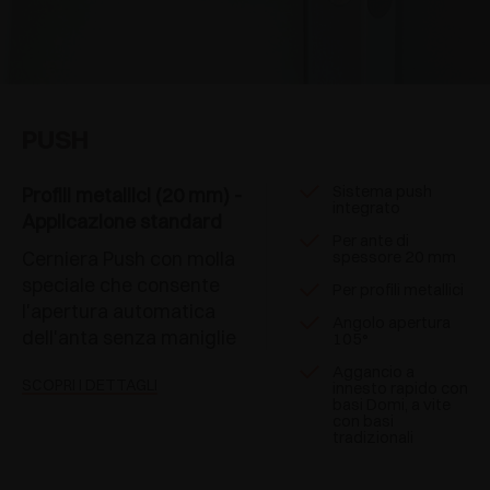
PUSH
Sistema push
Profili metallici (20 mm) -
integrato
Applicazione standard
Per ante di
Cerniera Push con molla
spessore 20 mm
speciale che consente
Per profili metallici
l'apertura automatica
Angolo apertura
dell'anta senza maniglie
105°
Aggancio a
SCOPRI I DETTAGLI
innesto rapido con
basi Domi, a vite
con basi
tradizionali