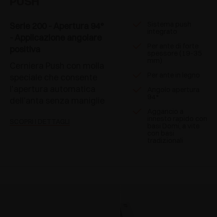
PUSH
Sistema push
Serie 200 - Apertura 94°
integrato
- Applicazione angolare
Per ante di forte
positiva
spessore (19-35
mm)
Cerniera Push con molla
Per ante in legno
speciale che consente
l'apertura automatica
Angolo apertura
94°
dell'anta senza maniglie
Aggancio a
innesto rapido con
SCOPRI I DETTAGLI
basi Domi, a vite
con basi
tradizionali