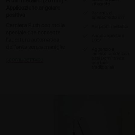
Profili metallici (20 mm) -
integrato
Applicazione angolare
Per ante di
positiva
spessore 20 mm
Cerniera Push con molla
Per profili metallici
speciale che consente
Angolo apertura
l'apertura automatica
105°
dell'anta senza maniglie
Aggancio a
innesto rapido con
basi Domi, a vite
SCOPRI I DETTAGLI
con basi
tradizionali