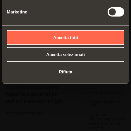
Marketing
Accetta tutti
PUSH
Accetta selezionati
Sistema push
Serie 200 - Apertura 155°
integrato
- Applicazione standard
Rifiuta
Per ante di forte
Cerniera Push con molla
spessore (max. 28
mm)
speciale che consente
Per ante in legno
l'apertura automatica
dell'anta senza maniglie
Angolo apertura
155°
SCOPRI I DETTAGLI
Aggancio a
innesto rapido con
basi Domi, a vite
con basi