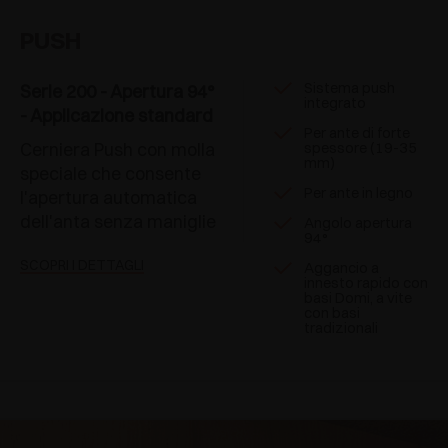
PUSH
Sistema push
Serie 200 - Apertura 94°
integrato
- Applicazione standard
Per ante di forte
Cerniera Push con molla
spessore (19-35
mm)
speciale che consente
Per ante in legno
l'apertura automatica
dell'anta senza maniglie
Angolo apertura
94°
SCOPRI I DETTAGLI
Aggancio a
innesto rapido con
basi Domi, a vite
con basi
tradizionali