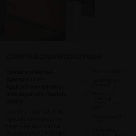
CERNIERE UNIVERSALI PUSH
Per ante in legno
Cerniere universali -
Apertura 110° -
Sistema push
integrato
Applicazione standard /
ante sagomate / battute
Per ante di
spessore
doppie
ridotto (12-20
mm)
Cerniera Push con molla
Angolo apertura
speciale che consente
110°
l'apertura automatica
Aggancio a
dell'anta senza maniglie
innesto rapido con