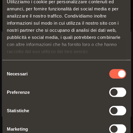
Utilizziamo i cookie per personalizzare contenuti ed
annunci, per fornire funzionalità dei social media e per
analizzare il nostro traffico. Condividiamo inoltre
informazioni sul modo in cui utilizza il nostro sito con i
nostri partner che si occupano di analisi dei dati web,
pubblicità e social media, i quali potrebbero combinarle
EXCESSORIES - ESTRARRE
con altre informazioni che ha fornito loro o che hanno
SWITCH TO THE SALICE US
raccolto dal suo utilizzo dei loro servizi.
WEBSITE TO SEE THE PRODUCTS
3 altezze
Cassetto alluminio 4 lati
SPECIFIC TO THE US
disponibili
Selezione
Declinabili in molteplici
Larghezza
Necessari
del
versioni e in diverse
massima del
YES, TAKE ME TO THE US WEBSITE
cassetto: 1500
consenso
altezze, riescono a unire
mm
design e sviluppo tecnico
Preferenze
Materiale:
No, thanks
alluminio
verniciato a
SCOPRI I DETTAGLI
polvere
Statistiche
epossidica
CONFIGURA
Finitura: marrone
metal grey, desert
Marketing
taupe