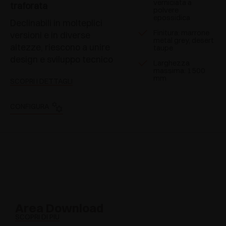
verniciata a
traforata
polvere
epossidica
Declinabili in molteplici
Finitura: marrone
versioni e in diverse
metal grey, desert
altezze, riescono a unire
taupe
design e sviluppo tecnico
Larghezza
massima: 1500
mm
SCOPRI I DETTAGLI
CONFIGURA
Area Download
SCOPRI DI PIÙ