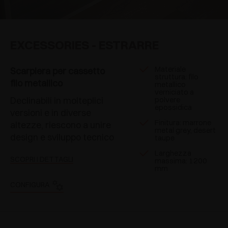
EXCESSORIES - ESTRARRE
Materiale
Scarpiera per cassetto
struttura: filo
filo metallico
metallico
verniciato a
Declinabili in molteplici
polvere
epossidica
versioni e in diverse
Finitura: marrone
altezze, riescono a unire
metal grey, desert
design e sviluppo tecnico
taupe
Larghezza
SCOPRI I DETTAGLI
massima: 1200
mm
CONFIGURA