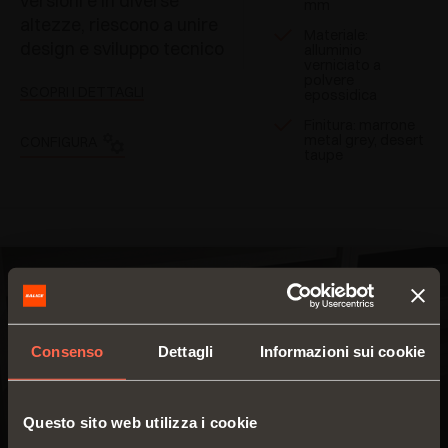
versioni e in diverse
mm
altezze, riescono a unire
Materiale:
design e sviluppo tecnico
alluminio
verniciato a
polvere
SCOPRI I DETTAGLI
epossidica
Finitura: marrone
metal grey, desert
CONFIGURA
taupe
Consenso
Dettagli
Informazioni sui cookie
Questo sito web utilizza i cookie