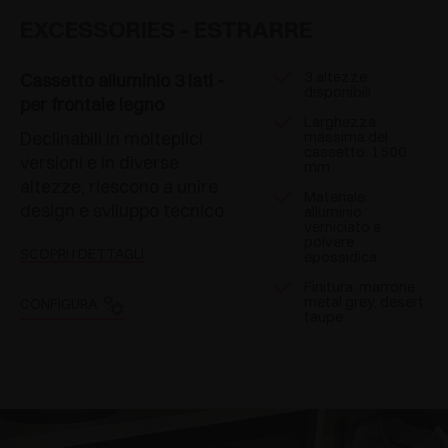
EXCESSORIES - ESTRARRE
3 altezze
Cassetto alluminio 3 lati -
disponibili
per frontale legno
Larghezza
Declinabili in molteplici
massima del
cassetto: 1500
versioni e in diverse
mm
altezze, riescono a unire
Materiale:
design e sviluppo tecnico
alluminio
verniciato a
polvere
SCOPRI I DETTAGLI
epossidica
Finitura: marrone
metal grey, desert
CONFIGURA
taupe