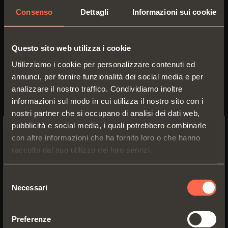
Consenso
Dettagli
Informazioni sui cookie
C6C7L39
Questo sito web utilizza i cookie
Collo
9
Utilizziamo i cookie per personalizzare contenuti ed
annunci, per fornire funzionalità dei social media e per
analizzare il nostro traffico. Condividiamo inoltre
informazioni sul modo in cui utilizza il nostro sito con i
nostri partner che si occupano di analisi dei dati web,
pubblicità e social media, i quali potrebbero combinarle
con altre informazioni che ha fornito loro o che hanno
SWITCH TO THE SALICE US
raccolto dal suo utilizzo dei loro servizi.
WEBSITE TO SEE THE PRODUCTS
SPECIFIC TO THE US
Selezione
Necessari
del
YES, TAKE ME TO THE US WEBSITE
consenso
Preferenze
C6C7S39
No, thanks