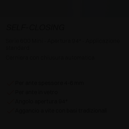
AWARDS
DECELERATORI E CRICCHETTI
EXCESSORIES - APPENDERE
SISTEMI COMPLANARI
EXCESSORIES - CUSTODIRE
SISTEMA PER ANTE SOVRAPPOSTE
DECELERATORI ESTERNI E DA INCASSO
SELF-CLOSING
EXCESSORIES - CONTENERE
SISTEMI PER ANTE A SCOMPARSA
CRICCHETTI MECCANICI E MAGNETICI
Serie 600 Mini - Apertura 94° - Applicazione
standard
EXCESSORIES - ESTRARRE
SISTEMI PER ANTE A LIBRO
Cerniera con chiusura automatica
EXCESSORIES - CASSETTI E RIPIANI
COMPONIBILI
Per ante spessore 4-6 mm
EXCESSORIES - RIPIANI
Per ante in vetro
PIN, SISTEMA PER LA DISPOSIZIONE DI
Angolo apertura 94°
ELEMENTI
Aggancio a vite con basi tradizionali