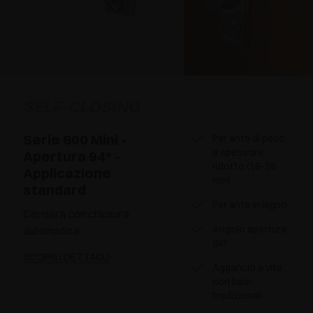
SELF-CLOSING
Serie 600 Mini -
Per ante di peso
e spessore
Apertura 94° -
ridotto (16-26
Applicazione
mm)
standard
Per ante in legno
Cerniera con chiusura
Angolo apertura
automatica
94°
SCOPRI I DETTAGLI
Aggancio a vite
con basi
tradizionali