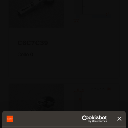
C6C7C39
Collo
0