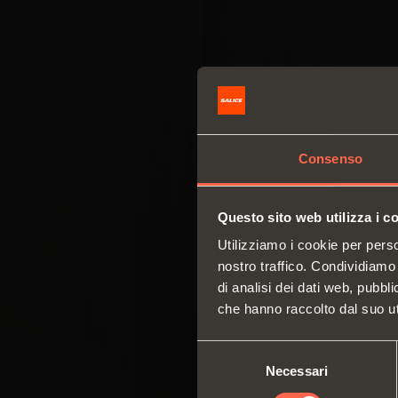
Consenso
Questo sito web utilizza i c
Utilizziamo i cookie per perso
nostro traffico. Condividiamo 
di analisi dei dati web, pubbl
che hanno raccolto dal suo uti
Selezione
Necessari
del
consenso