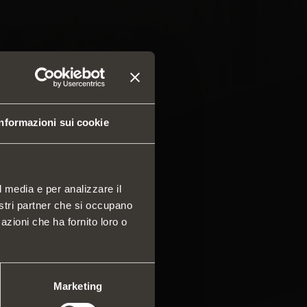
Informazioni sui cookie
l media e per analizzare il
nostri partner che si occupano
azioni che ha fornito loro o
 e cassetti
a componibile di profili
ali
mi scorrevoli
Marketing