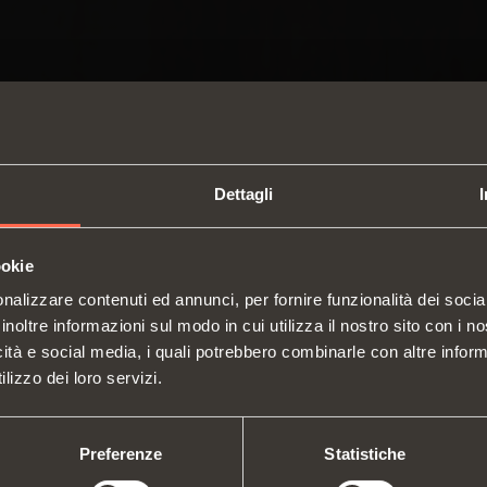
Dettagli
ookie
SWITCH TO THE SALICE US
nalizzare contenuti ed annunci, per fornire funzionalità dei socia
WEBSITE TO SEE THE PRODUCTS
inoltre informazioni sul modo in cui utilizza il nostro sito con i 
SPECIFIC TO THE US
icità e social media, i quali potrebbero combinarle con altre inform
Cerniere
Guide
Chi siamo
lizzo dei loro servizi.
Sistemi di sollevamento e ribalta
Sistem
Fiere
Cataloghi
YES, TAKE ME TO THE US WEBSITE
No, thanks
vertic
Assistenza Tecnica
Istruzioni di montaggio
Attrezzature interne per armadi
Siste
Preferenze
Statistiche
Lavora con noi
Deceleratori e cricchetti