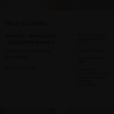
SELF-CLOSING
Per ante di forte
Serie 200 - Apertura 155°
spessore (27-36
- Applicazione standard
mm)
Cerniera con chiusura
Per ante in legno
automatica
Angolo apertura
155°
SCOPRI I DETTAGLI
Aggancio a
innesto rapido con
basi Domi, a vite
con basi
tradizionali