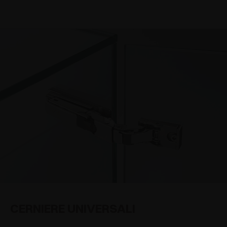
Grande
(4)
Innesto rapido
(30)
Angolare positiva
(8)
A vite con basi tradizionali
(36)
Controcollo
(7)
A vite con basi serie 300
(1)
Controcollo Lungo
(1)
Innesto rapido con basi tradizionali
(1)
Elementi frigorifero
(1)
Mobili angolare
(2)
Per pilastrini
(1)
Ante sagomate
(1)
Doppie battute
(1)
CERNIERE UNIVERSALI