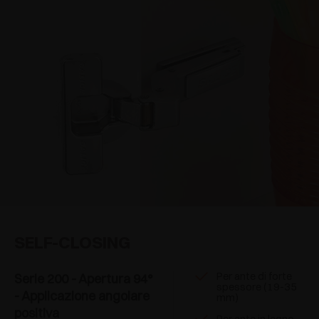
SELF-CLOSING
Per ante di forte
Serie 200 - Apertura 94°
spessore (19-35
- Applicazione angolare
mm)
positiva
Per ante in legno