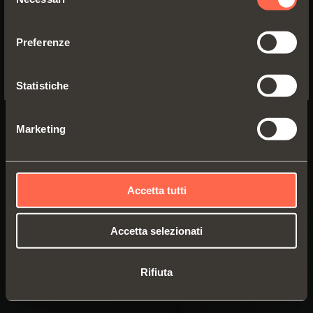
del
innesto rapido con
YES, TAKE ME TO THE US WEBSITE
consenso
basi Domi, a vite
con basi
tradizionali
Preferenze
No, thanks
Statistiche
Marketing
Accetta tutti
Accetta selezionati
Rifiuta