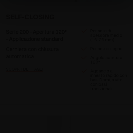
SELF-CLOSING
Per ante di
Serie 200 - Apertura 120°
spessore medio
- Applicazione standard
(16-26 mm)
Cerniera con chiusura
Per ante in legno
automatica
Angolo apertura
120°
SCOPRI I DETTAGLI
Aggancio a
innesto rapido con
basi Domi, a vite
con basi
tradizionali