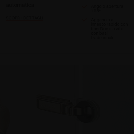
automatica
Angolo apertura
165°
SCOPRI I DETTAGLI
Aggancio a
innesto rapido con
basi Domi, a vite
con basi
tradizionali