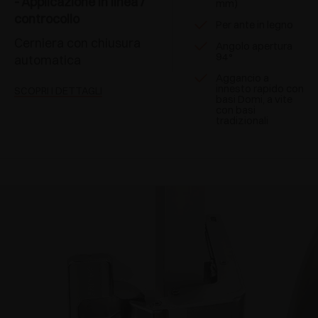
- Applicazione in linea /
mm)
controcollo
Per ante in legno
Cerniera con chiusura
Angolo apertura
94°
automatica
Aggancio a
innesto rapido con
SCOPRI I DETTAGLI
basi Domi, a vite
con basi
tradizionali