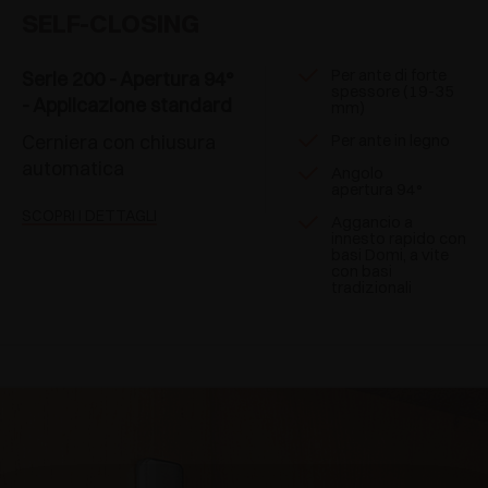
SELF-CLOSING
Per ante di forte
Serie 200 - Apertura 94°
spessore (19-35
- Applicazione standard
mm)
Cerniera con chiusura
Per ante in legno
automatica
Angolo
apertura 94°
SCOPRI I DETTAGLI
Aggancio a
innesto rapido con
basi Domi, a vite
con basi
tradizionali