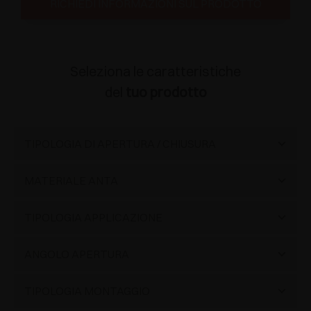
RICHIEDI INFORMAZIONI SUL PRODOTTO
Seleziona le caratteristiche
del
tuo prodotto
TIPOLOGIA DI APERTURA / CHIUSURA
Chiusura automatica
(38)
MATERIALE ANTA
Legno
(27)
TIPOLOGIA APPLICAZIONE
Alluminio
(5)
Standard
(20)
ANGOLO APERTURA
Vetro
(5)
Controcollo per piccoli spazi
(1)
Standard
(34)
TIPOLOGIA MONTAGGIO
Materiali speciali
(1)
Angolare negativa
(1)