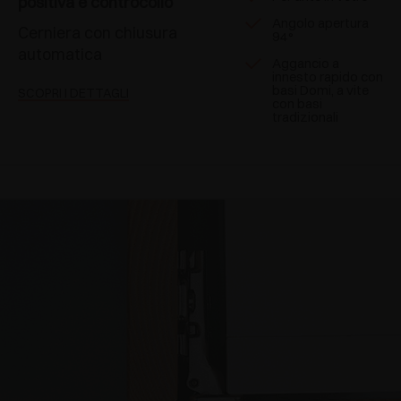
positiva e controcollo
Angolo apertura
Cerniera con chiusura
94°
automatica
Aggancio a
innesto rapido con
basi Domi, a vite
SCOPRI I DETTAGLI
con basi
tradizionali