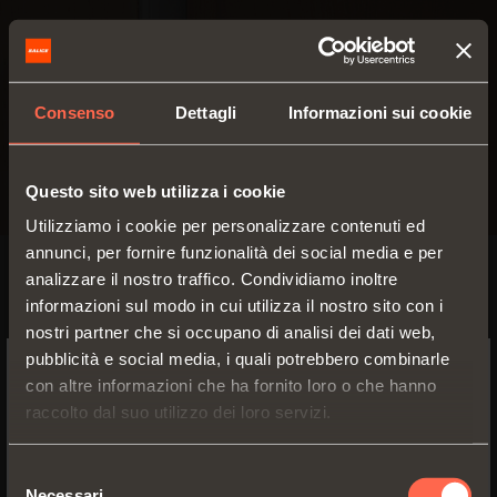
Consenso
Dettagli
Informazioni sui cookie
Questo sito web utilizza i cookie
Utilizziamo i cookie per personalizzare contenuti ed
annunci, per fornire funzionalità dei social media e per
analizzare il nostro traffico. Condividiamo inoltre
SELF-CLOSING
informazioni sul modo in cui utilizza il nostro sito con i
nostri partner che si occupano di analisi dei dati web,
Per ante di
Serie 200 - Apertura 110°
pubblicità e social media, i quali potrebbero combinarle
spessore medio
- Applicazione standard
(16-26 mm)
con altre informazioni che ha fornito loro o che hanno
SWITCH TO THE SALICE US
Cerniera con chiusura
Per ante in legno
raccolto dal suo utilizzo dei loro servizi.
WEBSITE TO SEE THE PRODUCTS
automatica
Angolo apertura
SPECIFIC TO THE US
110°
Selezione
SCOPRI I DETTAGLI
Aggancio a
Necessari