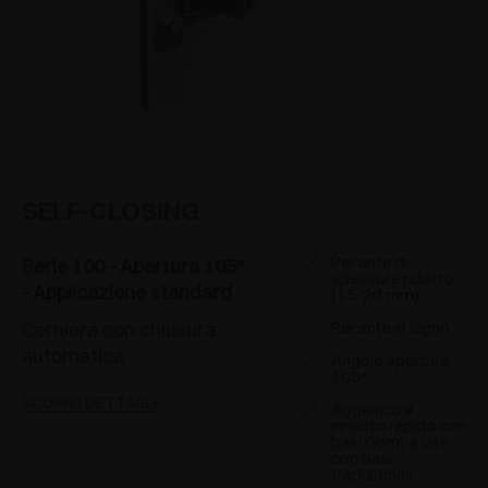
SELF-CLOSING
Per ante di
Serie 100 - Apertura 105°
spessore ridotto
- Applicazione standard
(15-20 mm)
Cerniera con chiusura
Per ante in legno
automatica
Angolo apertura
105°
SCOPRI I DETTAGLI
Aggancio a
innesto rapido con
basi Domi, a vite
con basi
tradizionali