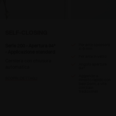
SELF-CLOSING
Per ante spessore
Serie 200 - Apertura 94°
4-6 mm
- Applicazione standard
Per ante in vetro
Cerniera con chiusura
Angolo apertura
automatica
94°
Aggancio a
SCOPRI I DETTAGLI
innesto rapido con
basi Domi, a vite
con basi
tradizionali