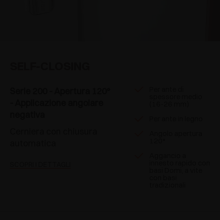
SELF-CLOSING
Per ante di
Serie 200 - Apertura 120°
spessore medio
- Applicazione angolare
(16-26 mm)
negativa
Per ante in legno
Cerniera con chiusura
Angolo apertura
120°
automatica
Aggancio a
innesto rapido con
SCOPRI I DETTAGLI
basi Domi, a vite
con basi
tradizionali