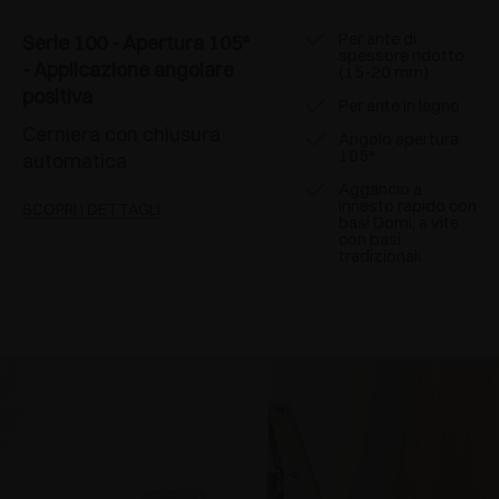
Per ante di
Serie 100 - Apertura 105°
spessore ridotto
- Applicazione angolare
(15-20 mm)
positiva
Per ante in legno
Cerniera con chiusura
Angolo apertura
105°
automatica
Aggancio a
innesto rapido con
SCOPRI I DETTAGLI
basi Domi, a vite
con basi
tradizionali