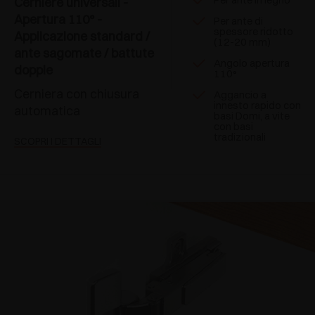
Cerniere universali -
Apertura 110° -
Per ante di
spessore ridotto
Applicazione standard /
(12-20 mm)
ante sagomate / battute
Angolo apertura
doppie
110°
Cerniera con chiusura
Aggancio a
innesto rapido con
automatica
basi Domi, a vite
con basi
tradizionali
SCOPRI I DETTAGLI