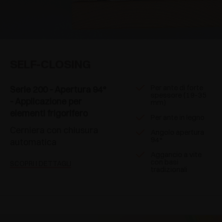
SELF-CLOSING
Per ante di forte
Serie 200 - Apertura 94°
spessore (19-35
- Applicazione per
mm)
elementi frigorifero
Per ante in legno
Cerniera con chiusura
Angolo apertura
94°
automatica
Aggancio a vite
con basi
SCOPRI I DETTAGLI
tradizionali