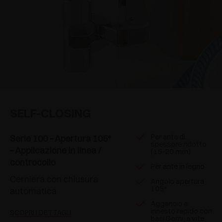
SELF-CLOSING
Per ante di
Serie 100 - Apertura 105°
spessore ridotto
- Applicazione in linea /
(15-20 mm)
controcollo
Per ante in legno
Cerniera con chiusura
Angolo apertura
105°
automatica
Aggancio a
innesto rapido con
SCOPRI I DETTAGLI
basi Domi, a vite