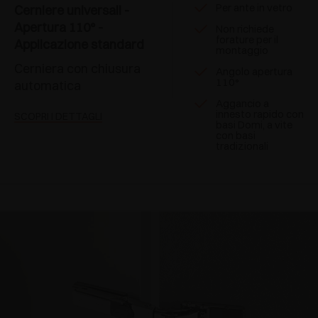
Per ante in vetro
Cerniere universali -
Apertura 110° -
Non richiede
forature per il
Applicazione standard
montaggio
Cerniera con chiusura
Angolo apertura
110°
automatica
Aggancio a
innesto rapido con
SCOPRI I DETTAGLI
basi Domi, a vite
con basi
tradizionali