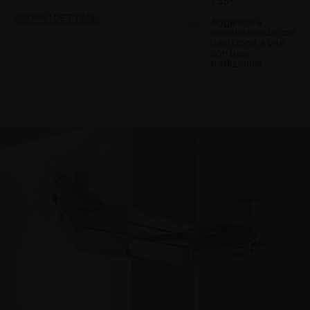
155°
SCOPRI I DETTAGLI
Aggancio a
innesto rapido con
basi Domi, a vite
con basi
tradizionali