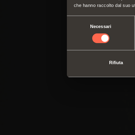
che hanno raccolto dal suo uti
Selezione
Necessari
del
consenso
Rifiuta