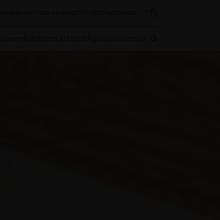
ilità
Iscriviti alla newsletter
Internazionale / IT
e
Download
Contatti
Configuratori
Cerca