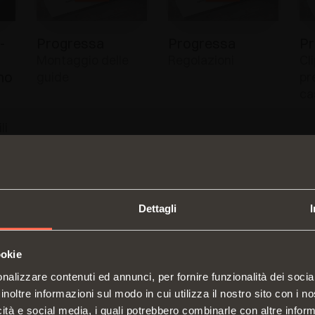
-
Progressa
Progressa
Pr
Montaggio delle
Regolazioni
Cli
no
guide
pr
ca
li
Dettagli
ookie
SWITCH TO THE SALICE US
Futura -
Futura -
Fu
nalizzare contenuti ed annunci, per fornire funzionalità dei socia
WEBSITE TO SEE THE PRODUCTS
Versione clip -
Versione clip -
Ve
inoltre informazioni sul modo in cui utilizza il nostro sito con i 
SPECIFIC TO THE US
Clip a 3
Clip a 3
Fo
icità e social media, i quali potrebbero combinarle con altre inform