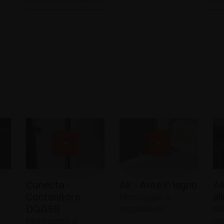
SISTEMI SCORREVOLI
DEC
Conecta -
Air - Ante in legno
Ai
Contenitore
al
Montaggio e
DQG5B
regolazioni
Mo
Montaggio e
re