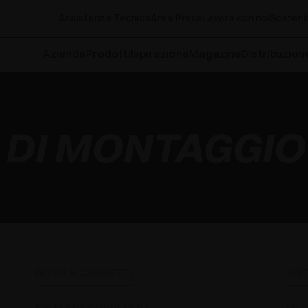
Assistenza Tecnica
Area Press
Lavora con noi
Sostenib
Azienda
Prodotti
Ispirazione
Magazine
Distribuzion
I DI MONTAGGIO
GUIDE E CASSETTI
SIS