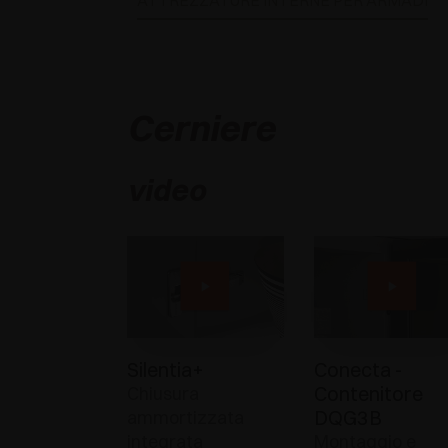
ATTREZZATURE INTERNE PER ARMADI
Cerniere
video
Silentia+
Conecta -
Contenitore
Chiusura
DQG3B
ammortizzata
integrata
Montaggio e