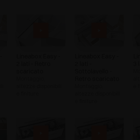
-
Lineabox Easy -
Lineabox Easy -
Li
2 lati - Retro
2 lati -
3 l
scaricato
Sottolavello -
Mo
Retro scaricato
Montaggio,
al
li
altezze disponibili
Montaggio,
e f
e finiture
altezze disponibili
e finiture