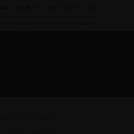
ilità
Iscriviti alla newsletter
Internazionale / IT
e
Download
Contatti
Configuratori
Cerca
TEMI DI SOLLEVAMENTO E RIBALTA