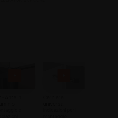
ELERATORI E CRICCHETTI
r - Ante in
Cerniere
luminio
universali
ntaggio e
Indicazioni per il
golazioni
montaggio