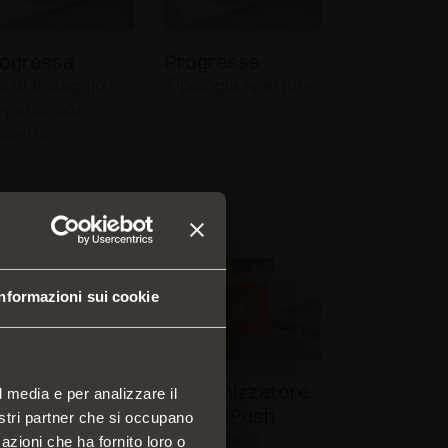
ogressa
Progressa
p di fissaggio e
Tipologia aperture
eparazione
ssetto
Informazioni sui cookie
tura -
Sincronizzatore
l media e per analizzare il
rsione perno
Futura Push
nostri partner che si occupano
ratura cassetto
Il sistema di
azioni che ha fornito loro o