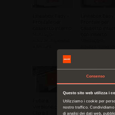
Lineabox Easy -
Lineabox Easy 
Frontale per
Frontale per
cassetto interno
cassetto inter
con inserto
Montaggio,
altezze disponibili
Montaggio,
e finiture
altezze disponibi
e finiture
Consenso
Questo sito web utilizza i c
Futura -
Futura -
Utilizziamo i cookie per perso
Versione clip -
Versione clip -
nostro traffico. Condividiamo 
Clip a 1
Clip a 1
di analisi dei dati web, pubbl