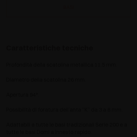
BASI
Caratteristiche tecniche
Profondità della scatolina metallica 11.5 mm.
Diametro della scatolina 26 mm.
Apertura 94°.
Possibilità di foratura dell’anta “K” da 3 a 8 mm.
Adattabili a tutte le basi tradizionali Serie 200 e a
tutte le basi Domi a innesto rapido.