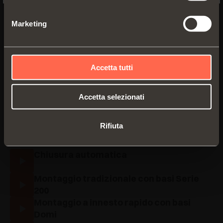
Marketing
Documentazione
Accetta tutti
Caratteristiche tecniche - Tabelle di
Accetta selezionati
foratura e fissaggio
PDF 431.74KB
Video
Rifiuta
Chiusura automatica
Montaggio tradizionale con basi Serie
200
Montaggio a innesto rapido con basi
Domi