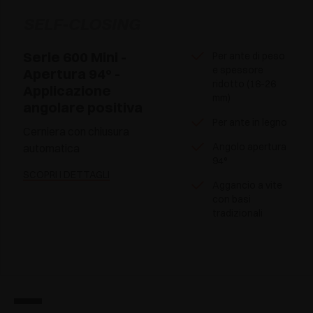
SELF-CLOSING
Serie 600 Mini -
Per ante di peso
e spessore
Apertura 94° -
ridotto (16-26
Applicazione
mm)
angolare positiva
Per ante in legno
Cerniera con chiusura
Angolo apertura
automatica
94°
SCOPRI I DETTAGLI
Aggancio a vite
con basi
tradizionali