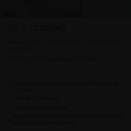
AWARDS
DECELERATORI E CRICCHETTI
EXCESSORIES - APPENDERE
SISTEMI COMPLANARI
EXCESSORIES - CUSTODIRE
SISTEMA PER ANTE SOVRAPPOSTE
DECELERATORI ESTERNI E DA INCASSO
SELF-CLOSING
EXCESSORIES - CONTENERE
SISTEMI PER ANTE A SCOMPARSA
CRICCHETTI MECCANICI E MAGNETICI
Serie 400 Mini - Apertura 94° - Applicazione
standard
EXCESSORIES - ESTRARRE
SISTEMI PER ANTE A LIBRO
Cerniera con chiusura automatica
EXCESSORIES - CASSETTI E RIPIANI
COMPONIBILI
Per ante di peso e spessore ridotto (16-
EXCESSORIES - RIPIANI
26 mm)
Per ante in legno
PIN, SISTEMA PER LA DISPOSIZIONE DI
Angolo apertura 94°
ELEMENTI
Aggancio a innesto rapido con basi Domi, a
vite con basi tradizionali