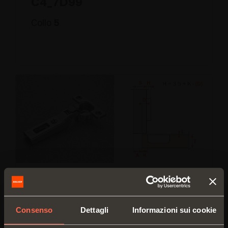
C4_7D99
Collo
5
C4_7G99
Collo
9
Consenso
Dettagli
Informazioni sui cookie