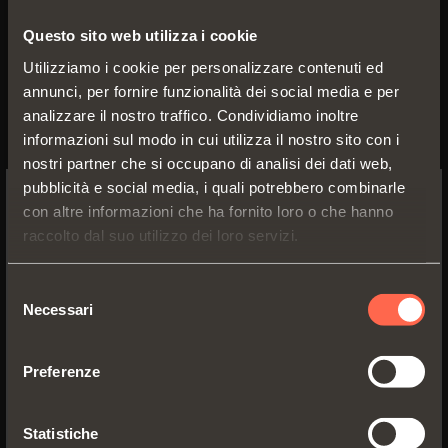
Questo sito web utilizza i cookie
Utilizziamo i cookie per personalizzare contenuti ed
annunci, per fornire funzionalità dei social media e per
analizzare il nostro traffico. Condividiamo inoltre
informazioni sul modo in cui utilizza il nostro sito con i
nostri partner che si occupano di analisi dei dati web,
pubblicità e social media, i quali potrebbero combinarle
con altre informazioni che ha fornito loro o che hanno
SWITCH TO THE SALICE US
raccolto dal suo utilizzo dei loro servizi.
WEBSITE TO SEE THE PRODUCTS
SPECIFIC TO THE US
C4_7P99
Selezione
Necessari
del
Collo
17
YES, TAKE ME TO THE US WEBSITE
consenso
Preferenze
No, thanks
Statistiche