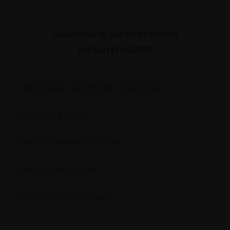
Seleziona le caratteristiche
del
tuo prodotto
TIPOLOGIA DI APERTURA / CHIUSURA
Chiusura ammortizzata
(26)
MATERIALE ANTA
Legno
(20)
TIPOLOGIA APPLICAZIONE
Alluminio
(5)
Con copertura scatolare
(2)
ANGOLO APERTURA
Vetro
(1)
Standard
(11)
Standard
(25)
TIPOLOGIA MONTAGGIO
Materiali speciali
(1)
Angolare negativa
(1)
Grande
(1)
Innesto rapido
(22)