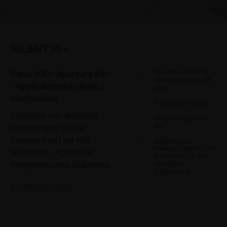
SILENTIA+
Per ante di forte
Serie 200 - Apertura 94°
spessore (19-35
- Applicazione in linea /
mm)
controcollo
Per ante in legno
Cerniere con sistema
Angolo apertura
94°
decelerante a due
deceleratori ad olio
Aggancio a
innesto rapido con
siliconico, regolabile,
basi Domi, a vite
integrato nella scatolina
con basi
tradizionali
SCOPRI I DETTAGLI