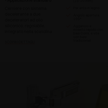
- Applicazione standard
(15-20 mm)
Cerniere con sistema
Per ante in legno
decelerante a due
Angolo apertura
105°
deceleratori ad olio
siliconico, regolabile,
Aggancio a
innesto rapido con
integrato nella scatolina
basi Domi, a vite
con basi
tradizionali
SCOPRI I DETTAGLI