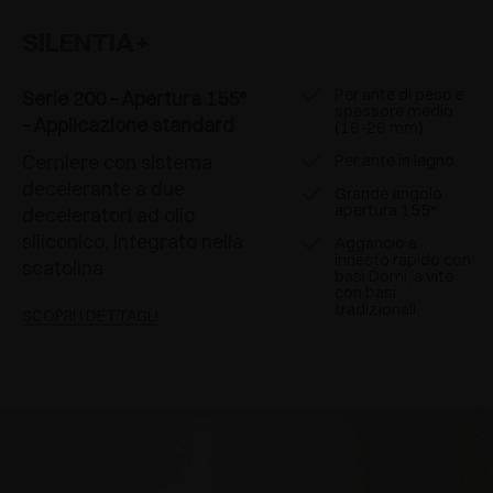
SILENTIA+
Per ante di peso e
Serie 200 - Apertura 155°
spessore medio
- Applicazione standard
(16-26 mm)
Cerniere con sistema
Per ante in legno
decelerante a due
Grande angolo
apertura 155°
deceleratori ad olio
siliconico, integrato nella
Aggancio a
innesto rapido con
scatolina
basi Domi, a vite
con basi
tradizionali
SCOPRI I DETTAGLI