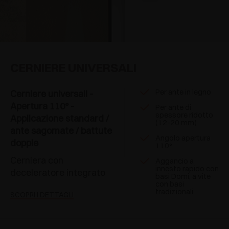
CERNIERE UNIVERSALI
Per ante in legno
Cerniere universali -
Apertura 110° -
Per ante di
spessore ridotto
Applicazione standard /
(12-20 mm)
ante sagomate / battute
Angolo apertura
doppie
110°
Cerniera con
Aggancio a
innesto rapido con
deceleratore integrato
basi Domi, a vite
con basi
tradizionali
SCOPRI I DETTAGLI