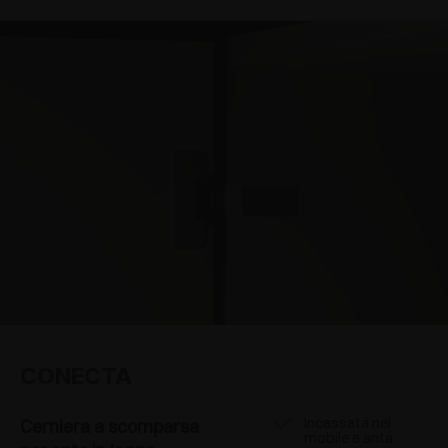
Angolare positiva
(4)
A vite con basi tradizionali
(19)
Controcollo
(4)
A vite con basi serie 300
(1)
Invisibile
(3)
Innesto rapido con basi tradizionali
(1)
Per pilastrini
(1)
Ante sagomate
(1)
Doppie battute
(1)
CONECTA
Incassata nel
Cerniera a scomparsa
mobile e anta