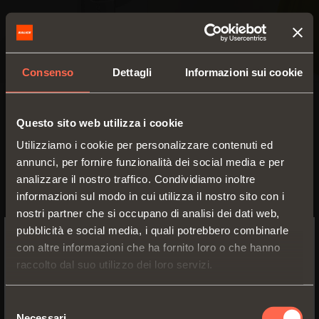
Consenso
Dettagli
Informazioni sui cookie
SILENTIA+
Questo sito web utilizza i cookie
Utilizziamo i cookie per personalizzare contenuti ed
Per ante di peso e
Serie 100 - Apertura 105°
annunci, per fornire funzionalità dei social media e per
spessore ridotto
- Applicazione angolare
(15-20 mm)
analizzare il nostro traffico. Condividiamo inoltre
positiva
Per ante in legno
informazioni sul modo in cui utilizza il nostro sito con i
Cerniere con sistema
nostri partner che si occupano di analisi dei dati web,
Angolo apertura
105°
decelerante a due
pubblicità e social media, i quali potrebbero combinarle
deceleratori ad olio
con altre informazioni che ha fornito loro o che hanno
Aggancio a
SWITCH TO THE SALICE US
innesto rapido con
siliconico, regolabile,
raccolto dal suo utilizzo dei loro servizi.
basi Domi, a vite
WEBSITE TO SEE THE PRODUCTS
integrato nella scatolina
con basi
tradizionali
SPECIFIC TO THE US
Selezione
SCOPRI I DETTAGLI
Necessari