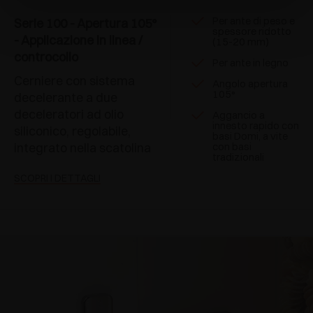
Per ante di peso e
Serie 100 - Apertura 105°
spessore ridotto
- Applicazione in linea /
(15-20 mm)
controcollo
Per ante in legno
Cerniere con sistema
Angolo apertura
105°
decelerante a due
deceleratori ad olio
Aggancio a
innesto rapido con
siliconico, regolabile,
basi Domi, a vite
integrato nella scatolina
con basi
tradizionali
SCOPRI I DETTAGLI