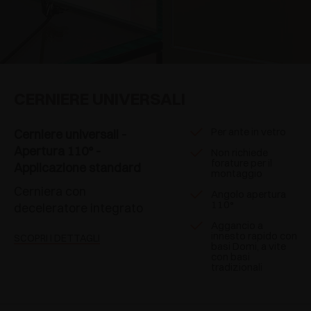
CERNIERE UNIVERSALI
Per ante in vetro
Cerniere universali -
Apertura 110° -
Non richiede
forature per il
Applicazione standard
montaggio
Cerniera con
Angolo apertura
110°
deceleratore integrato
Aggancio a
innesto rapido con
SCOPRI I DETTAGLI
basi Domi, a vite
con basi
tradizionali