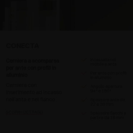
CONECTA
Incassata nel
Cerniera a scomparsa
mobile e anta
per ante con profili in
Per ante con profili
alluminio
in alluminio
Cerniera con
Angolo apertura
94° e 180°
inserimento ad incasso
nell’anta e nel fianco
Spessore ante da
22 a 30 mm
SCOPRI I DETTAGLI
Spessore fianchi a
partire da 16 mm