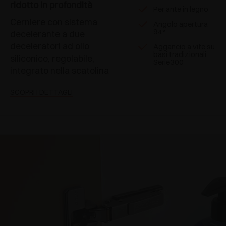
ridotto in profondità
Per ante in legno
Cerniere con sistema
Angolo apertura
94°
decelerante a due
deceleratori ad olio
Aggancio a vite su
basi tradizionali
siliconico, regolabile,
Serie300
integrato nella scatolina
SCOPRI I DETTAGLI