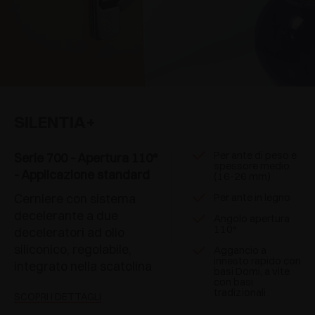
SILENTIA+
Per ante di peso e
Serie 700 - Apertura 110°
spessore medio
- Applicazione standard
(16-26 mm)
Cerniere con sistema
Per ante in legno
decelerante a due
Angolo apertura
110°
deceleratori ad olio
siliconico, regolabile,
Aggancio a
innesto rapido con
integrato nella scatolina
basi Domi, a vite
con basi
tradizionali
SCOPRI I DETTAGLI