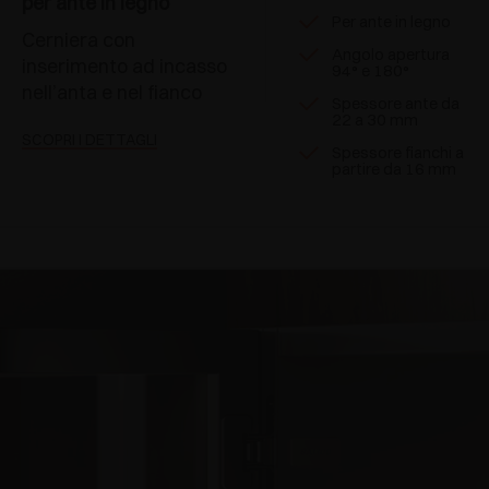
per ante in legno
Per ante in legno
Cerniera con
Angolo apertura
inserimento ad incasso
94° e 180°
nell’anta e nel fianco
Spessore ante da
22 a 30 mm
SCOPRI I DETTAGLI
Spessore fianchi a
partire da 16 mm