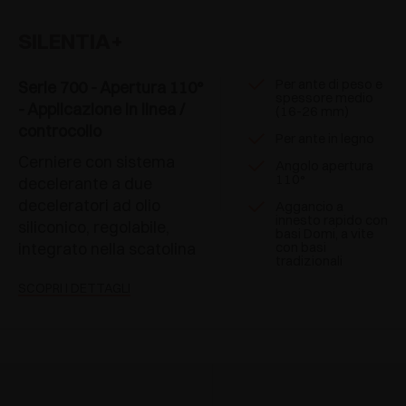
SILENTIA+
Per ante di peso e
Serie 700 - Apertura 110°
spessore medio
- Applicazione in linea /
(16-26 mm)
controcollo
Per ante in legno
Cerniere con sistema
Angolo apertura
110°
decelerante a due
deceleratori ad olio
Aggancio a
innesto rapido con
siliconico, regolabile,
basi Domi, a vite
integrato nella scatolina
con basi
tradizionali
SCOPRI I DETTAGLI