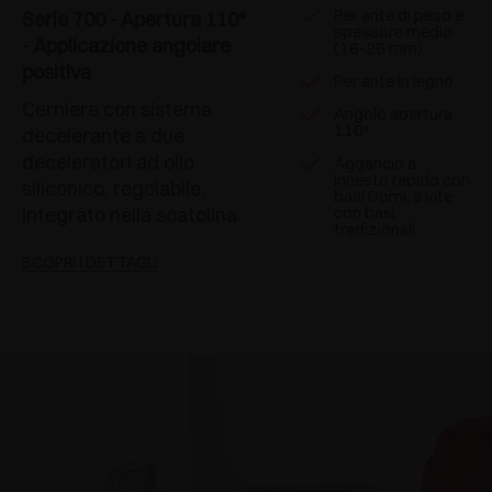
Per ante di peso e
Serie 700 - Apertura 110°
spessore medio
- Applicazione angolare
(16-26 mm)
positiva
Per ante in legno
Cerniere con sistema
Angolo apertura
110°
decelerante a due
deceleratori ad olio
Aggancio a
innesto rapido con
siliconico, regolabile,
basi Domi, a vite
integrato nella scatolina
con basi
tradizionali
SCOPRI I DETTAGLI