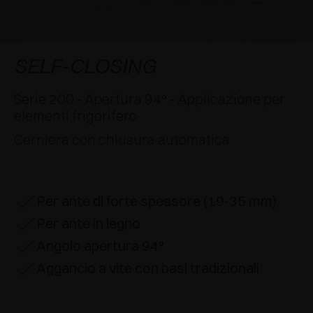
AWARDS
DECELERATORI E CRICCHETTI
EXCESSORIES - APPENDERE
SISTEMI COMPLANARI
EXCESSORIES - CUSTODIRE
SISTEMA PER ANTE SOVRAPPOSTE
DECELERATORI ESTERNI E DA INCASSO
SELF-CLOSING
EXCESSORIES - CONTENERE
SISTEMI PER ANTE A SCOMPARSA
CRICCHETTI MECCANICI E MAGNETICI
Serie 200 - Apertura 94° - Applicazione per
elementi frigorifero
EXCESSORIES - ESTRARRE
SISTEMI PER ANTE A LIBRO
Cerniera con chiusura automatica
EXCESSORIES - CASSETTI E RIPIANI
COMPONIBILI
Per ante di forte spessore (19-35 mm)
EXCESSORIES - RIPIANI
Per ante in legno
PIN, SISTEMA PER LA DISPOSIZIONE DI
Angolo apertura 94°
ELEMENTI
Aggancio a vite con basi tradizionali