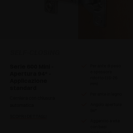
SELF-CLOSING
Serie 600 Mini -
Per ante di peso
e spessore
Apertura 94° -
ridotto (16-26
Applicazione
mm)
standard
Per ante in legno
Cerniera con chiusura
Angolo apertura
automatica
94°
SCOPRI I DETTAGLI
Aggancio a vite
con basi
tradizionali