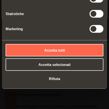
No, thanks
Statistiche
Marketing
Documentazione
Accetta tutti
Caratteristiche tecniche - Tabelle di
Accetta selezionati
foratura e fissaggio
PDF 355.54KB
Rifiuta
Video
Chiusura automatica
Montaggio tradizionale con basi Serie