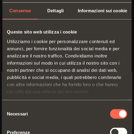
Consenso
Dettagli
Informazioni sui cookie
VERSIONI
ACCESSORI
Questo sito web utilizza i cookie
Utilizziamo i cookie per personalizzare contenuti ed
annunci, per fornire funzionalità dei social media e per
analizzare il nostro traffico. Condividiamo inoltre
informazioni sul modo in cui utilizza il nostro sito con i
nostri partner che si occupano di analisi dei dati web,
pubblicità e social media, i quali potrebbero combinarle
con altre informazioni che ha fornito loro o che hanno
SWITCH TO THE SALICE US
raccolto dal suo utilizzo dei loro servizi.
WEBSITE TO SEE THE PRODUCTS
SPECIFIC TO THE US
Selezione
C2_BF99
Necessari
del
YES, TAKE ME TO THE US WEBSITE
consenso
Per elementi frigorifero
Preferenze