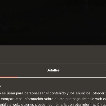
Detalles
s
SWITCH TO THE SALICE US
b se usan para personalizar el contenido y los anuncios, ofrecer
WEBSITE TO SEE THE PRODUCTS
s, compartimos información sobre el uso que haga del sitio web 
Bisagras
Guías
SPECIFIC TO THE US
 análisis web, quienes pueden combinarla con otra información q