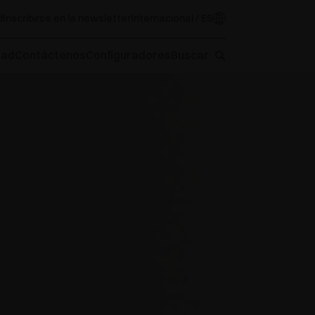
d
Inscribirse en la newsletter
Internacional / ES
oad
Contáctenos
Configuradores
Buscar