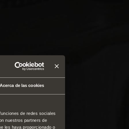
Acerca de las cookies
 funciones de redes sociales
con nuestros partners de
 y cajones
ue les haya proporcionado o