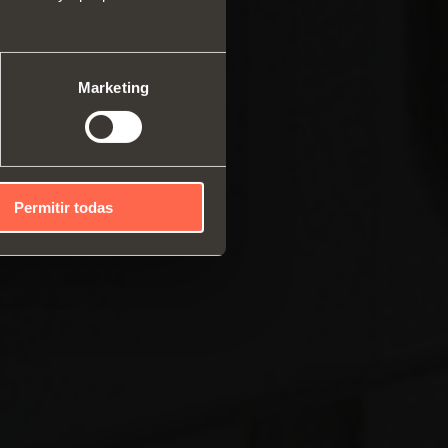
ma modular de perfiles
cales
mas correderos
Marketing
Permitir todas