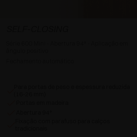
APLICAÇÕES ESPECIAIS
PRÊMIOS
AMORTECEDORES E FECHOS TOQUE
EXCESSORIES - PENDURAR
SISTEMAS COPLANARES
EXCESSORIES - PROTEGER
SISTEMA PARA PORTAS COM SOBREPOSIÇÃO
DESACELERADORES EXTERNOS E DE
SELF-CLOSING
ENCAIXAR
EXCESSORIES - CONTER
SISTEMAS PARA PORTAS OCULTAS
Série 600 Mini - Abertura 94° - Aplicação em
DISPOSITIVOS MECÂNICO E MAGNÉTICO
ângulo positivo
EXCESSORIES - EXTRAIR
SISTEMAS PARA PORTAS DE DOBRAR
Fechamento automático
EXCESSORIES - GAVETAS E PRATELEIRAS
MODULARES
Para portas de peso e espessura reduzida
EXCESSORIES - PRATELEIRAS
(16-26 mm)
Portas em madeira
PIN, SISTEMA POR LA DISPOSIÇÃO DOS
Abertura 94°
ELEMENTOS
Fixação com parafuso para calços
tradicionais