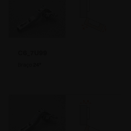
C6_7U99
Braço
24°