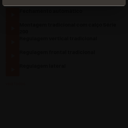
Fechamento automático
Montagem tradicional com calço Série
200
Regulagem vertical tradicional
Regulagem frontal tradicional
Regulagem lateral
veja todos