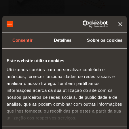
C6_7E99
Consentir
Detalhes
Sobre os cookies
Braço
30
°
Este website utiliza cookies
Utilizamos cookies para personalizar conteúdo e
anúncios, fornecer funcionalidades de redes sociais e
analisar o nosso tráfego. Também partilhamos
informações acerca da sua utilização do site com os
nossos parceiros de redes sociais, de publicidade e de
análise, que as podem combinar com outras informações
que lhes forneceu ou recolhidas por estes a partir da sua
SWITCH TO THE SALICE US
utilização dos respetivos serviços.
WEBSITE TO SEE THE PRODUCTS