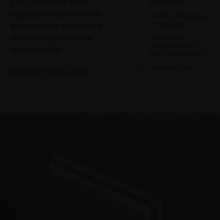
possuem uma mola
e na porta
especial (mola inversa)
Forma compacta
e reduzida
que permite a abertura
automática da porta
Portas em
madeira e com
sem puxador
perfil em alumínio
Abertura 105°
DESCUBRA OS DETALHES