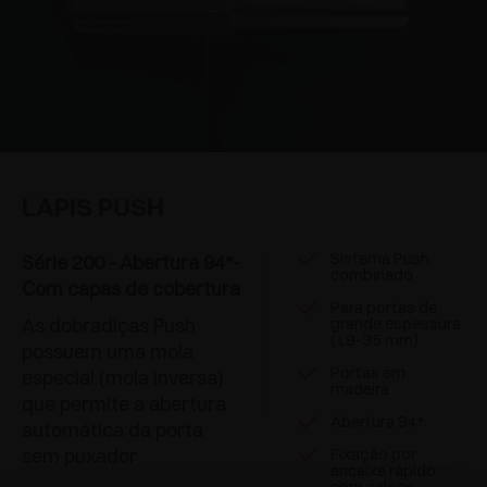
LAPIS PUSH
Sistema Push
Série 200 - Abertura 94°-
combinado
Com capas de cobertura
Para portas de
As dobradiças Push
grande espessura
(19-35 mm)
possuem uma mola
Portas em
especial (mola inversa)
madeira
que permite a abertura
Abertura 94°
automática da porta
sem puxador
Fixação por
encaixe rápido
com calços