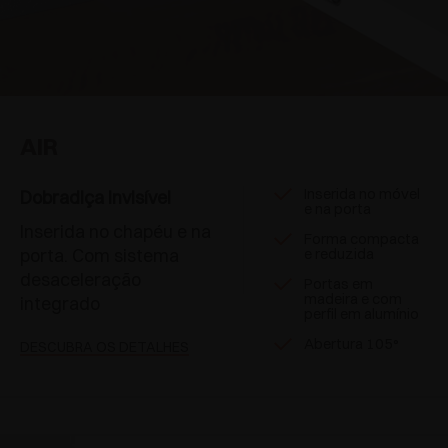
AIR
Inserida no móvel
Dobradiça invisível
e na porta
Inserida no chapéu e na
Forma compacta
porta. Com sistema
e reduzida
desaceleração
Portas em
madeira e com
integrado
perfil em alumínio
Abertura 105°
DESCUBRA OS DETALHES