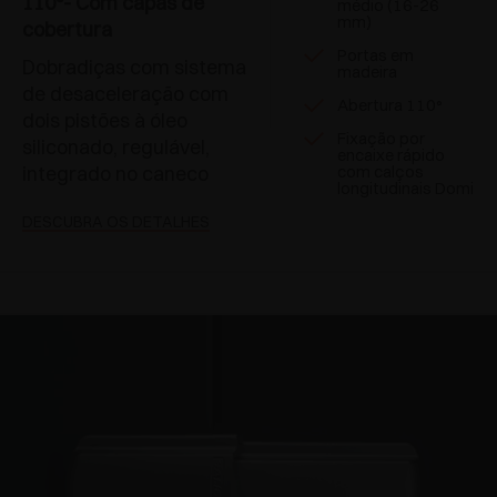
110°- Com capas de
médio (16-26
mm)
cobertura
Portas em
Dobradiças com sistema
madeira
de desaceleração com
Abertura 110°
dois pistões à óleo
Fixação por
siliconado, regulável,
encaixe rápido
integrado no caneco
com calços
longitudinais Domi
DESCUBRA OS DETALHES