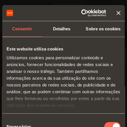
longitudinais Domi
DESCUBRA OS DETALHES
Consentir
Detalhes
Sobre os cookies
Este website utiliza cookies
Utilizamos cookies para personalizar conteúdo e
anúncios, fornecer funcionalidades de redes sociais e
analisar o nosso tráfego. Também partilhamos
informações acerca da sua utilização do site com os
nossos parceiros de redes sociais, de publicidade e de
análise, que as podem combinar com outras informações
que lhes forneceu ou recolhidas por estes a partir da sua
SWITCH TO THE SALICE US
utilização dos respetivos serviços.
WEBSITE TO SEE THE PRODUCTS
SPECIFIC TO THE US
Seleção
Necessários