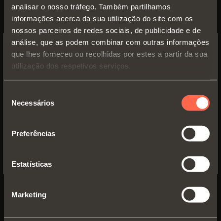
analisar o nosso tráfego. Também partilhamos
Curva - Braço
9
informações acerca da sua utilização do site com os
nossos parceiros de redes sociais, de publicidade e de
análise, que as podem combinar com outras informações
que lhes forneceu ou recolhidas por estes a partir da sua
SWITCH TO THE SALICE US
utilização dos respetivos serviços.
WEBSITE TO SEE THE PRODUCTS
SPECIFIC TO THE US
Seleção
Necessários
de
YES, TAKE ME TO THE US WEBSITE
consentimento
Preferências
No, thanks
Estatísticas
C8_BS99
Marketing
Super Curva - Braço
17