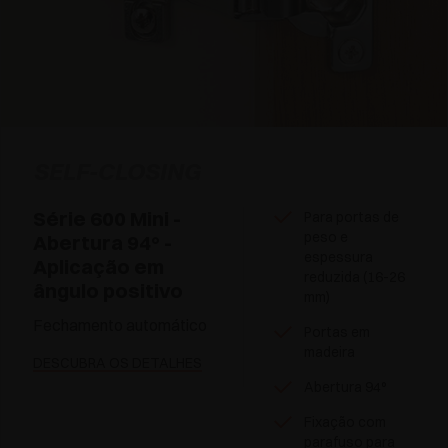
SELF-CLOSING
Série 600 Mini -
Para portas de
peso e
Abertura 94° -
espessura
Aplicação em
reduzida (16-26
ângulo positivo
mm)
Fechamento automático
Portas em
madeira
DESCUBRA OS DETALHES
Abertura 94°
Fixação com
parafuso para