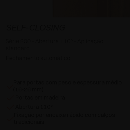
APLICAÇÕES ESPECIAIS
PRÊMIOS
AMORTECEDORES E FECHOS TOQUE
EXCESSORIES - PENDURAR
SISTEMAS COPLANARES
EXCESSORIES - PROTEGER
SISTEMA PARA PORTAS COM SOBREPOSIÇÃO
DESACELERADORES EXTERNOS E DE
SELF-CLOSING
ENCAIXAR
EXCESSORIES - CONTER
SISTEMAS PARA PORTAS OCULTAS
Série 800 - Abertura 110° - Aplicação
DISPOSITIVOS MECÂNICO E MAGNÉTICO
standard
EXCESSORIES - EXTRAIR
SISTEMAS PARA PORTAS DE DOBRAR
Fechamento automático
EXCESSORIES - GAVETAS E PRATELEIRAS
MODULARES
Para portas com peso e espessura médio
EXCESSORIES - PRATELEIRAS
(16-26 mm)
Portas em madeira
PIN, SISTEMA POR LA DISPOSIÇÃO DOS
Abertura 110°
ELEMENTOS
Fixação por encaixe rápido com calços
tradicionais