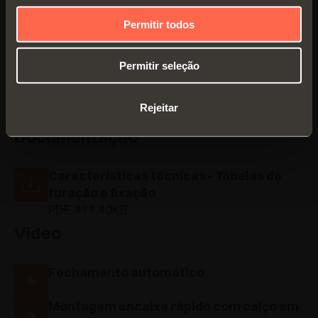
Permitir todos
Permitir seleção
Rejeitar
Documentação
Características técnicas - Tabelas de
furação e fixação
PDF 477.40KB
Video
Fechamento automático
Montagem encaixe rápido com calço em