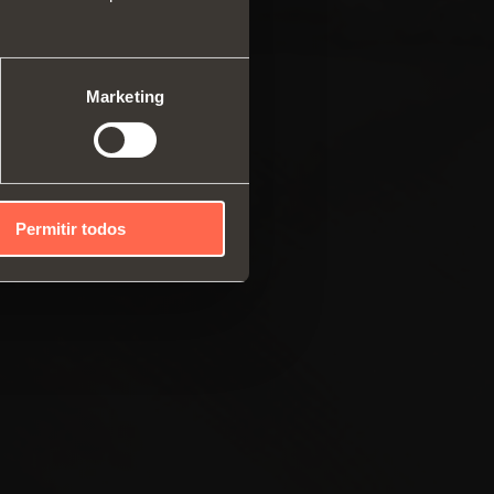
ma modular de perfis
cais
mas deslizantes
Marketing
Permitir todos