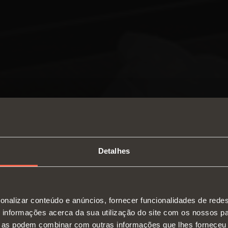
Detalhes
SWITCH TO THE SALICE US
onalizar conteúdo e anúncios, fornecer funcionalidades de redes
WEBSITE TO SEE THE PRODUCTS
informações acerca da sua utilização do site com os nossos pa
Dobradiças
Corre
SPECIFIC TO THE US
ue as podem combinar com outras informações que lhes forneceu 