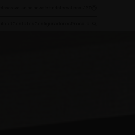
e
Inscreva-se na newsletter
International / PT
nload
Contatos
Configuradores
Procura