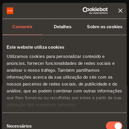
Consentir
Detalhes
Sobre os cookies
Este website utiliza cookies
Utilizamos cookies para personalizar conteúdo e
anúncios, fornecer funcionalidades de redes sociais e
analisar o nosso tráfego. Também partilhamos
informações acerca da sua utilização do site com os
C2_BN99
nossos parceiros de redes sociais, de publicidade e de
análise, que as podem combinar com outras informações
Em linha para pequenos espaços.
que lhes forneceu ou recolhidas por estes a partir da sua
SWITCH TO THE SALICE US
Furação da lateral 15x32 mm.
utilização dos respetivos serviços.
WEBSITE TO SEE THE PRODUCTS
Adaptável a todos os calço tradicionais
SPECIFIC TO THE US
da Série 200, com furação de 28x32
Seleção
mm.
Necessários
de