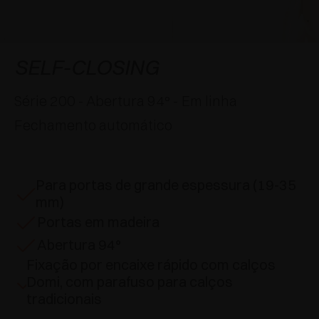
APLICAÇÕES ESPECIAIS
PRÊMIOS
AMORTECEDORES E FECHOS TOQUE
EXCESSORIES - PENDURAR
SISTEMAS COPLANARES
EXCESSORIES - PROTEGER
SISTEMA PARA PORTAS COM SOBREPOSIÇÃO
DESACELERADORES EXTERNOS E DE
SELF-CLOSING
ENCAIXAR
EXCESSORIES - CONTER
SISTEMAS PARA PORTAS OCULTAS
Série 200 - Abertura 94° - Em linha
DISPOSITIVOS MECÂNICO E MAGNÉTICO
Fechamento automático
EXCESSORIES - EXTRAIR
SISTEMAS PARA PORTAS DE DOBRAR
EXCESSORIES - GAVETAS E PRATELEIRAS
MODULARES
Para portas de grande espessura (19-35
mm)
EXCESSORIES - PRATELEIRAS
Portas em madeira
Abertura 94°
PIN, SISTEMA POR LA DISPOSIÇÃO DOS
Fixação por encaixe rápido com calços
ELEMENTOS
Domi, com parafuso para calços
tradicionais