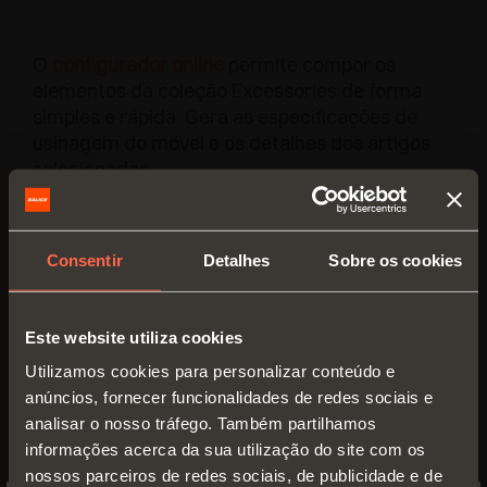
O
configurador online
permite compor os
elementos da coleção Excessories de forma
simples e rápida. Gera as especificações de
usinagem do móvel e os detalhes dos artigos
selecionados.
SOLICITE INFORMAÇÕES DO PRODUTO
Consentir
Detalhes
Sobre os cookies
CONFIGURA
Este website utiliza cookies
Utilizamos cookies para personalizar conteúdo e
anúncios, fornecer funcionalidades de redes sociais e
Selecione as características
analisar o nosso tráfego. Também partilhamos
do
seu produto
informações acerca da sua utilização do site com os
nossos parceiros de redes sociais, de publicidade e de