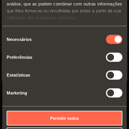
análise, que as podem combinar com outras informações
que lhes forneceu ou recolhidas por estes a partir da sua
TIPOLOGIA PRODUTO
SWITCH TO THE SALICE US
utilização dos respetivos serviços.
WEBSITE TO SEE THE PRODUCTS
Capa porta roupas
(1)
MATERIAL
SPECIFIC TO THE US
Seleção
Necessários
de
Algodão
(1)
YES, TAKE ME TO THE US WEBSITE
consentimento
Preferências
No, thanks
Estatísticas
Marketing
Permitir todos