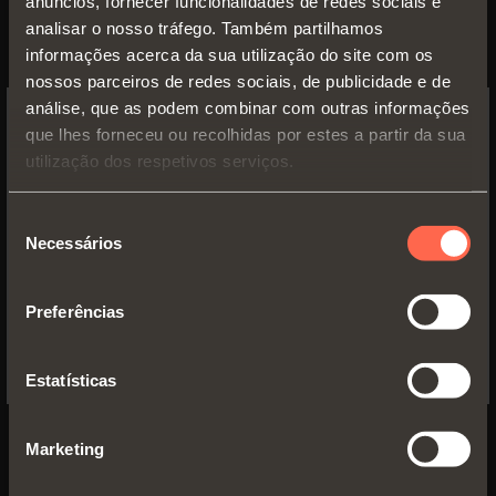
para aplicação em áreas externas ou em condições
anúncios, fornecer funcionalidades de redes sociais e
ambientais exigentes.
analisar o nosso tráfego. Também partilhamos
informações acerca da sua utilização do site com os
nossos parceiros de redes sociais, de publicidade e de
DESCUBRA CHROMIA
análise, que as podem combinar com outras informações
que lhes forneceu ou recolhidas por estes a partir da sua
SWITCH TO THE SALICE US
utilização dos respetivos serviços.
WEBSITE TO SEE THE PRODUCTS
SPECIFIC TO THE US
Seleção
Necessários
de
YES, TAKE ME TO THE US WEBSITE
consentimento
Preferências
No, thanks
Estatísticas
Marketing