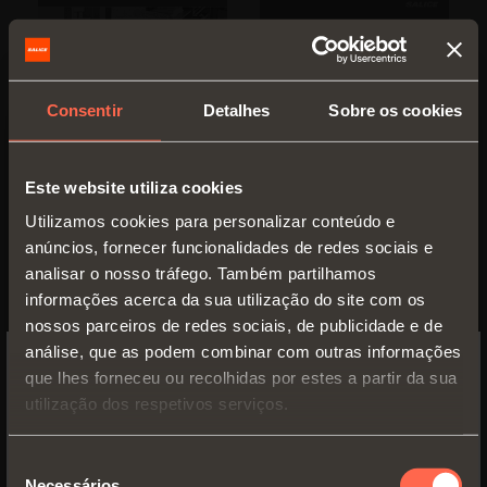
Consentir
Detalhes
Sobre os cookies
Este website utiliza cookies
Utilizamos cookies para personalizar conteúdo e
anúncios, fornecer funcionalidades de redes sociais e
analisar o nosso tráfego. Também partilhamos
Excessories -
Excessories -
informações acerca da sua utilização do site com os
Extrair
Gavetas e
nossos parceiros de redes sociais, de publicidade e de
Manual de
prateleiras
análise, que as podem combinar com outras informações
montagem e
modulares
que lhes forneceu ou recolhidas por estes a partir da sua
regulagen
SWITCH TO THE SALICE US
Manual de
utilização dos respetivos serviços.
montagem e
WEBSITE TO SEE THE PRODUCTS
PDF 1.69MB
regulagen
SPECIFIC TO THE US
Seleção
PDF 4.62MB
Necessários