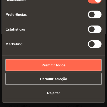
de
YES, TAKE ME TO THE US WEBSITE
consentimento
Preferências
No, thanks
Estatísticas
Marketing
Permitir todos
Excessories -
Excessories -
Permitir seleção
Prateleiras H 30
Prateleiras H 36
mm
mm
Manual de instruções
Manual de instruções
Rejeitar
de montagem
de montagem
PDF 1.69MB
PDF 927.78KB