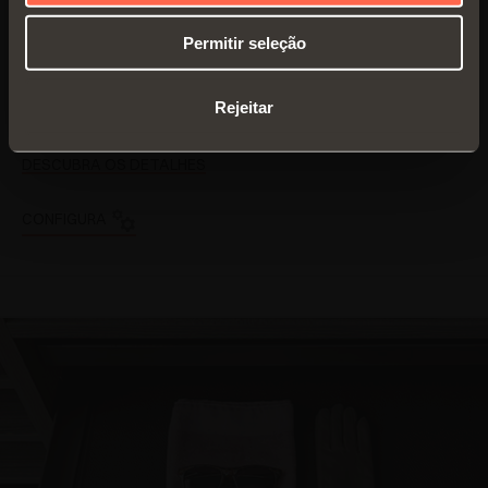
Bandejas de couro
sintético
sintético
Permitir seleção
Profundidade 410
Soluções altamente
mm
refinadas e
Rejeitar
personalizáveis
DESCUBRA OS DETALHES
CONFIGURA