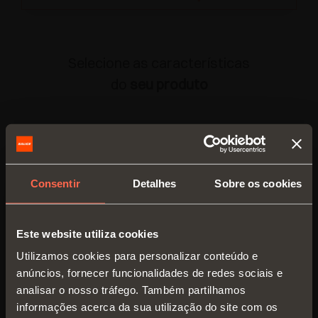
Selecione as características
do
seu produto
TIPOLOGIA PRODUTO
Fundo para gaveta
(1)
MATERIAL
Consentir
Detalhes
Sobre os cookies
Bandeja
(1)
Couro sintético
(2)
ALTURA PERFIL - MM
Este website utiliza cookies
50 mm
(1)
LARGURA - MM
Utilizamos cookies para personalizar conteúdo e
anúncios, fornecer funcionalidades de redes sociais e
150 mm
(1)
PROFUNDIDADE - MM
analisar o nosso tráfego. Também partilhamos
informações acerca da sua utilização do site com os