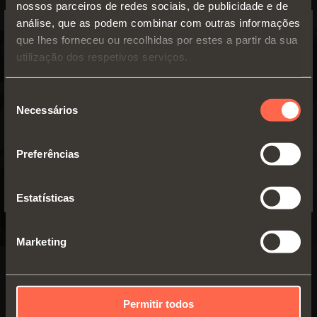
410 mm
(1)
nossos parceiros de redes sociais, de publicidade e de
análise, que as podem combinar com outras informações
que lhes forneceu ou recolhidas por estes a partir da sua
SWITCH TO THE SALICE US
utilização dos respetivos serviços.
WEBSITE TO SEE THE PRODUCTS
SPECIFIC TO THE US
Seleção
Necessários
de
YES, TAKE ME TO THE US WEBSITE
consentimento
Preferências
No, thanks
Estatísticas
Marketing
EXCESSORIES - ARMAZENAR
Permitir todos
Material: cuoro