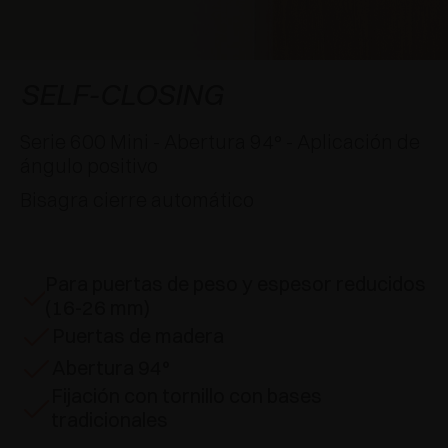
APLICACIONES ESPECIALES
RECONOCIMIENTOS
AMORTIGUADORES Y PULSADORES
EXCESSORIES - COLGAR
SISTEMAS COPLANARIOS
EXCESSORIES - CONSERVAR
SISTEMA PARA PUERTAS SUPERPUESTAS
AMORTIGUADORES EXTERNOS Y DE ENCAJAR
SELF-CLOSING
EXCESSORIES - CONTENER
SISTEMAS PARA PUERTAS OCULTAS
PULSADORES MECÁNICOS Y MAGNÉTICOS
Serie 600 Mini - Abertura 94° - Aplicación de
ángulo positivo
EXCESSORIES - EXTRAER
SISTEMAS PARA PUERTAS DE LIBRO
Bisagra cierre automático
EXCESSORIES - CAJONES Y ESTANTES
MODULARES
Para puertas de peso y espesor reducidos
EXCESSORIES - ESTANTES
(16-26 mm)
Puertas de madera
PIN, SISTEMA PARA LA DISPOSICIÓN DE
Abertura 94°
ELEMENTOS
Fijación con tornillo con bases
tradicionales