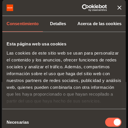
C6_7E99
Consentimiento
Detalles
Acerca de las cookies
Codo
30
°
Esta página web usa cookies
Las cookies de este sitio web se usan para personalizar
el contenido y los anuncios, ofrecer funciones de redes
sociales y analizar el tráfico. Además, compartimos
información sobre el uso que haga del sitio web con
nuestros partners de redes sociales, publicidad y análisis
web, quienes pueden combinarla con otra información
que les haya proporcionado o que hayan recopilado a
SWITCH TO THE SALICE US
partir del uso que haya hecho de sus servicios.
WEBSITE TO SEE THE PRODUCTS
SPECIFIC TO THE US
Selección
C6_7M99
Necesarias
de