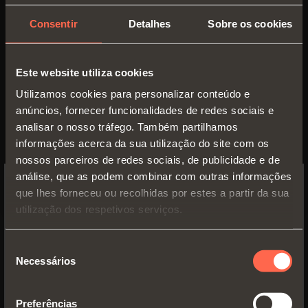
Consentir
Detalhes
Sobre os cookies
Este website utiliza cookies
Utilizamos cookies para personalizar conteúdo e
anúncios, fornecer funcionalidades de redes sociais e
analisar o nosso tráfego. Também partilhamos
informações acerca da sua utilização do site com os
nossos parceiros de redes sociais, de publicidade e de
análise, que as podem combinar com outras informações
que lhes forneceu ou recolhidas por estes a partir da sua
SWITCH TO THE SALICE US
utilização dos respetivos serviços.
WEBSITE TO SEE THE PRODUCTS
SPECIFIC TO THE US
Seleção
Inspiração
Necessários
de
YES, TAKE ME TO THE US WEBSITE
consentimento
Praticidade,
Preferências