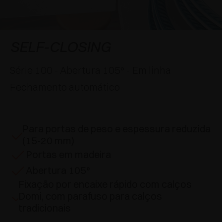
APLICAÇÕES ESPECIAIS
PRÊMIOS
AMORTECEDORES E FECHOS TOQUE
EXCESSORIES - PENDURAR
SISTEMAS COPLANARES
EXCESSORIES - PROTEGER
SISTEMA PARA PORTAS COM SOBREPOSIÇÃO
DESACELERADORES EXTERNOS E DE
SELF-CLOSING
ENCAIXAR
EXCESSORIES - CONTER
SISTEMAS PARA PORTAS OCULTAS
Série 100 - Abertura 105° - Em linha
DISPOSITIVOS MECÂNICO E MAGNÉTICO
Fechamento automático
EXCESSORIES - EXTRAIR
SISTEMAS PARA PORTAS DE DOBRAR
EXCESSORIES - GAVETAS E PRATELEIRAS
MODULARES
Para portas de peso e espessura reduzida
(15-20 mm)
EXCESSORIES - PRATELEIRAS
Portas em madeira
Abertura 105°
PIN, SISTEMA POR LA DISPOSIÇÃO DOS
Fixação por encaixe rápido com calços
ELEMENTOS
Domi, com parafuso para calços
tradicionais