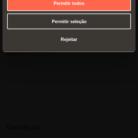
Permitir todos
200
Montagem encaixe rápido com calço
Domi
Permitir seleção
Regulagem vertical tradicional
Rejeitar
Regulagem vertical mediante o
excêntrico
veja todos
Os calços