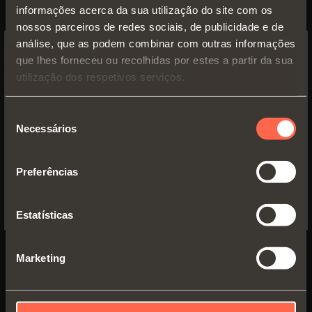
informações acerca da sua utilização do site com os
nossos parceiros de redes sociais, de publicidade e de
análise, que as podem combinar com outras informações
que lhes forneceu ou recolhidas por estes a partir da sua
SWITCH TO THE SALICE US
utilização dos respetivos serviços.
WEBSITE TO SEE THE PRODUCTS
SPECIFIC TO THE US
Seleção
Necessários
de
Documentação
YES, TAKE ME TO THE US WEBSITE
consentimento
Preferências
No, thanks
Características técnicas - Tabelas de
furação e fixação
Estatísticas
PDF 319.72KB
Video
Marketing
Fechamento automático
Montagem tradicional com calço Série