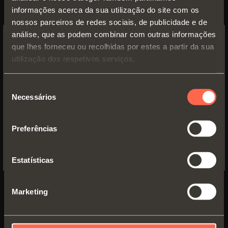
calços Domi de encaixe rápido
informações acerca da sua utilização do site com os
nossos parceiros de redes sociais, de publicidade e de
análise, que as podem combinar com outras informações
que lhes forneceu ou recolhidas por estes a partir da sua
SWITCH TO THE SALICE US
utilização dos respetivos serviços.
WEBSITE TO SEE THE PRODUCTS
SPECIFIC TO THE US
Seleção
Necessários
de
YES, TAKE ME TO THE US WEBSITE
consentimento
Preferências
No, thanks
Estatísticas
C2C7N39
Marketing
Em linha.
E' utilizada somente com calço
tradicional Série 200 de furação 28x32