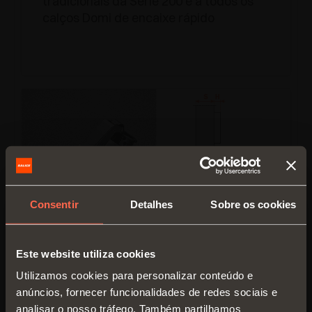
tradicionais da Série 200 e a todos os
calços Domi de encaixe rápido
Consentir
Detalhes
Sobre os cookies
C2C7M39
Este website utiliza cookies
Braço
45°
Utilizamos cookies para personalizar conteúdo e
Adaptável a todos os calços
anúncios, fornecer funcionalidades de redes sociais e
tradicionais da Série 200 e a todos os
analisar o nosso tráfego. Também partilhamos