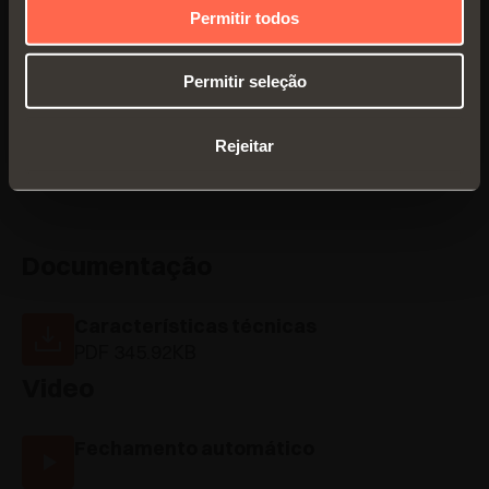
mm
Permitir todos
Permitir seleção
Rejeitar
Documentação
Características técnicas
PDF 345.92KB
Video
Fechamento automático