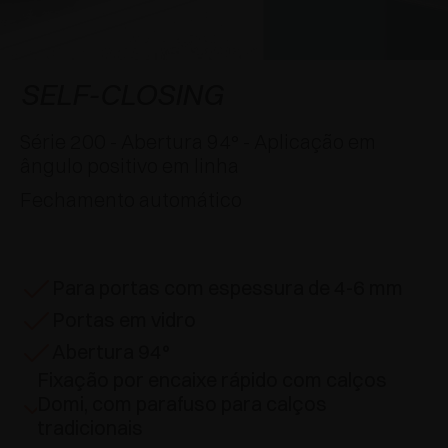
APLICAÇÕES ESPECIAIS
PRÊMIOS
AMORTECEDORES E FECHOS TOQUE
EXCESSORIES - PENDURAR
SISTEMAS COPLANARES
EXCESSORIES - PROTEGER
SISTEMA PARA PORTAS COM SOBREPOSIÇÃO
DESACELERADORES EXTERNOS E DE
SELF-CLOSING
ENCAIXAR
EXCESSORIES - CONTER
SISTEMAS PARA PORTAS OCULTAS
Série 200 - Abertura 94° - Aplicação em
DISPOSITIVOS MECÂNICO E MAGNÉTICO
ângulo positivo em linha
EXCESSORIES - EXTRAIR
SISTEMAS PARA PORTAS DE DOBRAR
Fechamento automático
EXCESSORIES - GAVETAS E PRATELEIRAS
MODULARES
Para portas com espessura de 4-6 mm
EXCESSORIES - PRATELEIRAS
Portas em vidro
PIN, SISTEMA POR LA DISPOSIÇÃO DOS
Abertura 94°
ELEMENTOS
Fixação por encaixe rápido com calços
Domi, com parafuso para calços
tradicionais