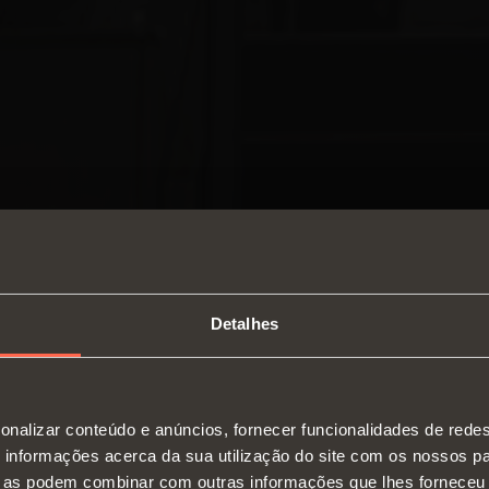
Detalhes
SWITCH TO THE SALICE US
onalizar conteúdo e anúncios, fornecer funcionalidades de redes
WEBSITE TO SEE THE PRODUCTS
informações acerca da sua utilização do site com os nossos pa
Dobradiças
Corre
SPECIFIC TO THE US
ue as podem combinar com outras informações que lhes forneceu 