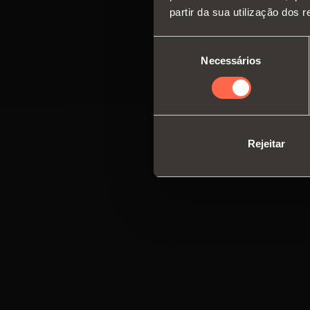
partir da sua utilização dos 
Seleção
Necessários
de
consentimento
Rejeitar