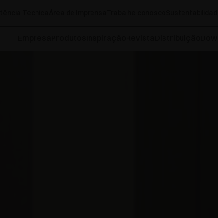
tência Técnica
Área de Imprensa
Trabalhe conosco
Sustentabilidad
Empresa
Produtos
Inspiração
Revista
Distribuição
Dow