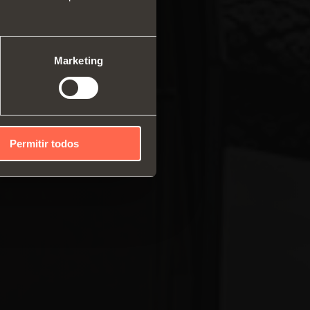
ma modular de perfis
cais
mas deslizantes
Marketing
Permitir todos