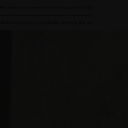
e
Inscreva-se na newsletter
International / PT
nload
Contatos
Configuradores
Procura