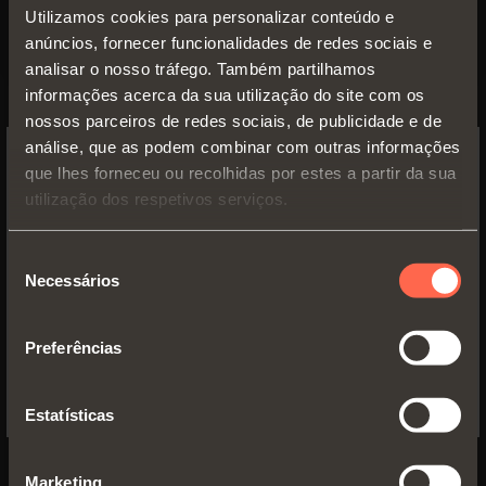
Utilizamos cookies para personalizar conteúdo e
anúncios, fornecer funcionalidades de redes sociais e
analisar o nosso tráfego. Também partilhamos
informações acerca da sua utilização do site com os
nossos parceiros de redes sociais, de publicidade e de
Inspiração
análise, que as podem combinar com outras informações
que lhes forneceu ou recolhidas por estes a partir da sua
Praticidade,
SWITCH TO THE SALICE US
utilização dos respetivos serviços.
WEBSITE TO SEE THE PRODUCTS
otimizando os
SPECIFIC TO THE US
Seleção
Necessários
de
espaços
YES, TAKE ME TO THE US WEBSITE
consentimento
Os produtos da Salice respondem a cada
Preferências
No, thanks
funcionalidade da cozinha e do closet, oferecendo
infinitas oportunidades e soluções altamente
Estatísticas
personalizáveis.
DESCUBRA
Marketing