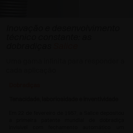
APLICAÇÕES ESPECIAIS
PRÊMIOS
AMORTECEDORES E FECHOS TOQUE
EXCESSORIES - PENDURAR
SISTEMAS COPLANARES
EXCESSORIES - PROTEGER
SISTEMA PARA PORTAS COM SOBREPOSIÇÃO
DESACELERADORES EXTERNOS E DE
Inovação e desenvolvimento
ENCAIXAR
técnico constante: as
EXCESSORIES - CONTER
SISTEMAS PARA PORTAS OCULTAS
dobradiças
Salice
DISPOSITIVOS MECÂNICO E MAGNÉTICO
EXCESSORIES - EXTRAIR
SISTEMAS PARA PORTAS DE DOBRAR
Uma gama infinita para responder a
EXCESSORIES - GAVETAS E PRATELEIRAS
cada aplicação
MODULARES
Dobradiças
EXCESSORIES - PRATELEIRAS
Tenacidade, laboriosidade e inventividade
PIN, SISTEMA POR LA DISPOSIÇÃO DOS
ELEMENTOS
Em 22 de fevereiro de 1957, a Salice depositou
a primeira patente mundial de dobradiça
invisível com fechamento automático: um