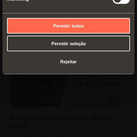
Revista
LEIA TODAS AS NOTÍCIAS
Permitir todos
Permitir seleção
Rejeitar
A Salice está de volta à SICAM
2025
Descubra as últimas novidades!