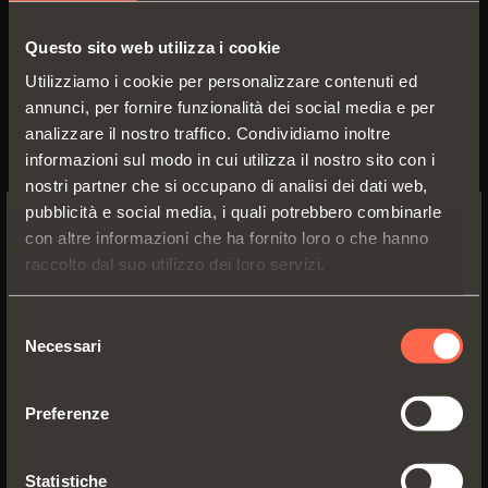
C7_6AE9
Questo sito web utilizza i cookie
Collo
0
Utilizziamo i cookie per personalizzare contenuti ed
annunci, per fornire funzionalità dei social media e per
analizzare il nostro traffico. Condividiamo inoltre
informazioni sul modo in cui utilizza il nostro sito con i
nostri partner che si occupano di analisi dei dati web,
pubblicità e social media, i quali potrebbero combinarle
con altre informazioni che ha fornito loro o che hanno
SWITCH TO THE SALICE US
raccolto dal suo utilizzo dei loro servizi.
WEBSITE TO SEE THE PRODUCTS
SPECIFIC TO THE US
Selezione
Necessari
del
YES, TAKE ME TO THE US WEBSITE
consenso
Preferenze
C7_6DE9
No, thanks
Collo
5
Statistiche