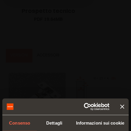
Prospetto tecnico
PDF 19.64MB
VERSIONI
ACCESSORI
Consenso
Dettagli
Informazioni sui cookie