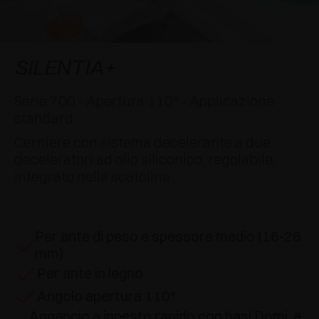
AWARDS
DECELERATORI E CRICCHETTI
EXCESSORIES - APPENDERE
SISTEMI COMPLANARI
EXCESSORIES - CUSTODIRE
SISTEMA PER ANTE SOVRAPPOSTE
DECELERATORI ESTERNI E DA INCASSO
SILENTIA+
EXCESSORIES - CONTENERE
SISTEMI PER ANTE A SCOMPARSA
CRICCHETTI MECCANICI E MAGNETICI
Serie 700 - Apertura 110° - Applicazione
standard
EXCESSORIES - ESTRARRE
SISTEMI PER ANTE A LIBRO
Cerniere con sistema decelerante a due
deceleratori ad olio siliconico, regolabile,
EXCESSORIES - CASSETTI E RIPIANI
integrato nella scatolina
COMPONIBILI
EXCESSORIES - RIPIANI
Per ante di peso e spessore medio (16-26
PIN, SISTEMA PER LA DISPOSIZIONE DI
mm)
ELEMENTI
Per ante in legno
Angolo apertura 110°
Aggancio a innesto rapido con basi Domi, a