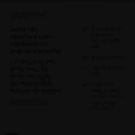
SILENTIA+
Serie 100 -
Per ante di peso
e spessore
Apertura 105° -
ridotto (15-20
Applicazione
mm)
angolare positiva
Per ante in legno
Cerniere con sistema
Angolo apertura
decelerante a due
105°
deceleratori ad olio
siliconico, regolabile,
Aggancio a
integrato nella scatolina
innesto rapido
con basi Domi, a
SCOPRI I DETTAGLI
vite con basi
tradizionali