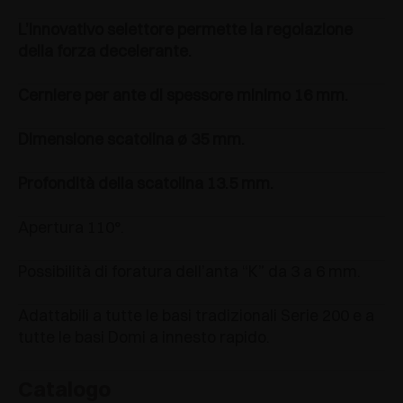
L’innovativo selettore permette la regolazione
della forza decelerante.
Cerniere per ante di spessore minimo 16 mm.
Dimensione scatolina ø 35 mm.
Profondità della scatolina 13.5 mm.
Apertura 110°.
Possibilità di foratura dell’anta “K” da 3 a 6 mm.
Adattabili a tutte le basi tradizionali Serie 200 e a
tutte le basi Domi a innesto rapido.
Catalogo