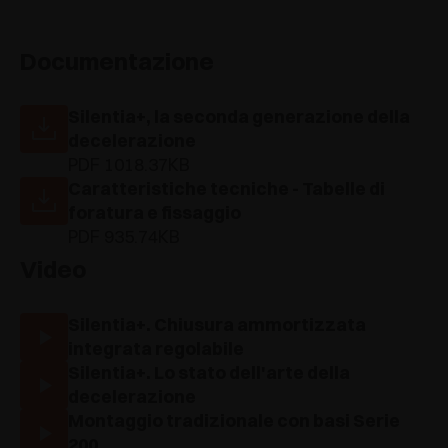
Documentazione
Silentia+, la seconda generazione della
decelerazione
PDF 1018.37KB
Caratteristiche tecniche - Tabelle di
foratura e fissaggio
PDF 935.74KB
Video
Silentia+. Chiusura ammortizzata
integrata regolabile
Silentia+. Lo stato dell'arte della
decelerazione
Montaggio tradizionale con basi Serie
200