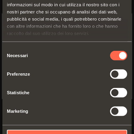
informazioni sul modo in cui utilizza il nostro sito con i
nostri partner che si occupano di analisi dei dati web,
pubblicità e social media, i quali potrebbero combinarle
con altre informazioni che ha fornito loro o che hanno
SWITCH TO THE SALICE US
raccolto dal suo utilizzo dei loro servizi.
WEBSITE TO SEE THE PRODUCTS
SPECIFIC TO THE US
Selezione
Necessari
del
YES, TAKE ME TO THE US WEBSITE
consenso
Preferenze
No, thanks
C2_BTE9
Statistiche
Collo
30
°
Marketing