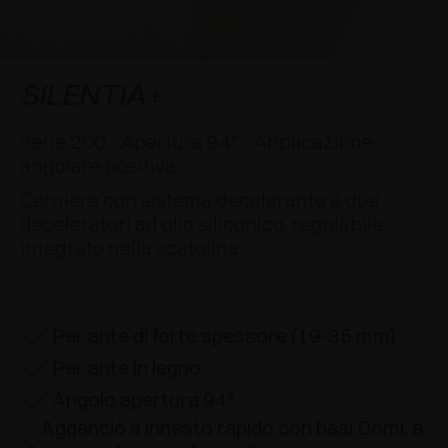
AWARDS
DECELERATORI E CRICCHETTI
EXCESSORIES - APPENDERE
SISTEMI COMPLANARI
EXCESSORIES - CUSTODIRE
SISTEMA PER ANTE SOVRAPPOSTE
DECELERATORI ESTERNI E DA INCASSO
SILENTIA+
EXCESSORIES - CONTENERE
SISTEMI PER ANTE A SCOMPARSA
CRICCHETTI MECCANICI E MAGNETICI
Serie 200 - Apertura 94° - Applicazione
angolare positiva
EXCESSORIES - ESTRARRE
SISTEMI PER ANTE A LIBRO
Cerniere con sistema decelerante a due
deceleratori ad olio siliconico, regolabile,
EXCESSORIES - CASSETTI E RIPIANI
integrato nella scatolina
COMPONIBILI
EXCESSORIES - RIPIANI
Per ante di forte spessore (19-35 mm)
PIN, SISTEMA PER LA DISPOSIZIONE DI
Per ante in legno
ELEMENTI
Angolo apertura 94°
Aggancio a innesto rapido con basi Domi, a