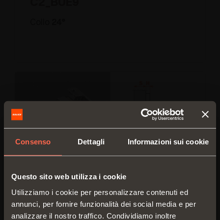
C2_BUE9
Collo
24°
Consenso
Dettagli
Informazioni sui cookie
Questo sito web utilizza i cookie
C2_BEE9
Utilizziamo i cookie per personalizzare contenuti ed
Collo
30
°
annunci, per fornire funzionalità dei social media e per
analizzare il nostro traffico. Condividiamo inoltre