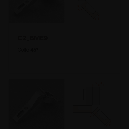
C2_BME9
Collo
45°