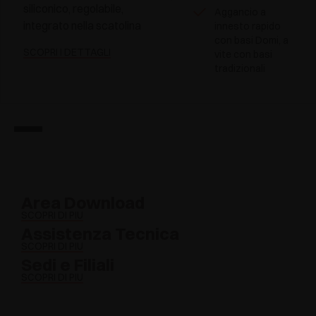
siliconico, regolabile,
Aggancio a
integrato nella scatolina
innesto rapido
con basi Domi, a
SCOPRI I DETTAGLI
vite con basi
tradizionali
Area Download
SCOPRI DI PIÙ
Assistenza Tecnica
SCOPRI DI PIÙ
Sedi e Filiali
SCOPRI DI PIÙ