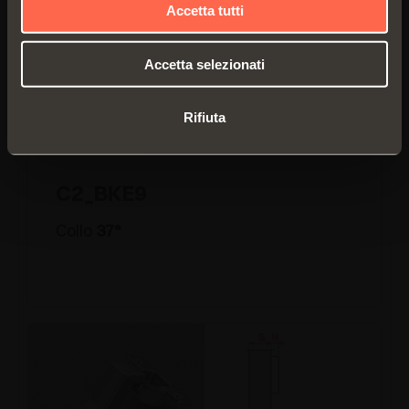
Accetta tutti
Accetta selezionati
Rifiuta
C2_BKE9
Collo
37°