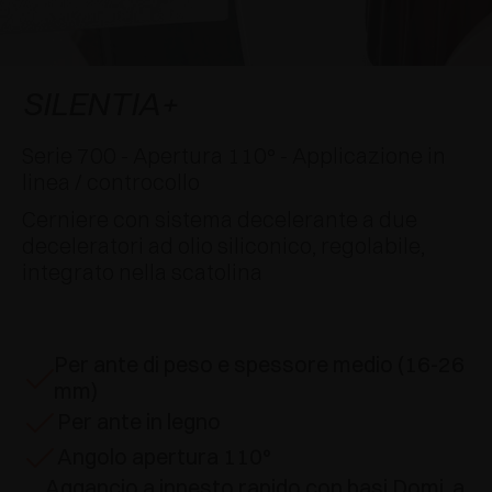
AWARDS
DECELERATORI E CRICCHETTI
EXCESSORIES - APPENDERE
SISTEMI COMPLANARI
EXCESSORIES - CUSTODIRE
SISTEMA PER ANTE SOVRAPPOSTE
DECELERATORI ESTERNI E DA INCASSO
SILENTIA+
EXCESSORIES - CONTENERE
SISTEMI PER ANTE A SCOMPARSA
CRICCHETTI MECCANICI E MAGNETICI
Serie 700 - Apertura 110° - Applicazione in
linea / controcollo
EXCESSORIES - ESTRARRE
SISTEMI PER ANTE A LIBRO
Cerniere con sistema decelerante a due
deceleratori ad olio siliconico, regolabile,
EXCESSORIES - CASSETTI E RIPIANI
integrato nella scatolina
COMPONIBILI
EXCESSORIES - RIPIANI
Per ante di peso e spessore medio (16-26
PIN, SISTEMA PER LA DISPOSIZIONE DI
mm)
ELEMENTI
Per ante in legno
Angolo apertura 110°
Aggancio a innesto rapido con basi Domi, a