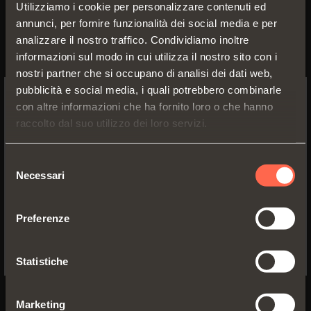
Utilizziamo i cookie per personalizzare contenuti ed
Per fianchi con foratura standard 37x32
annunci, per fornire funzionalità dei social media e per
mm.
analizzare il nostro traffico. Condividiamo inoltre
Adattabili a tutte le basi tradizionali
informazioni sul modo in cui utilizza il nostro sito con i
Serie 200 e a tutte le basi Domi a
nostri partner che si occupano di analisi dei dati web,
innesto rapido
pubblicità e social media, i quali potrebbero combinarle
con altre informazioni che ha fornito loro o che hanno
SWITCH TO THE SALICE US
raccolto dal suo utilizzo dei loro servizi.
WEBSITE TO SEE THE PRODUCTS
SPECIFIC TO THE US
Selezione
Necessari
del
YES, TAKE ME TO THE US WEBSITE
consenso
Preferenze
No, thanks
Statistiche
C7_6NE9AM
Marketing