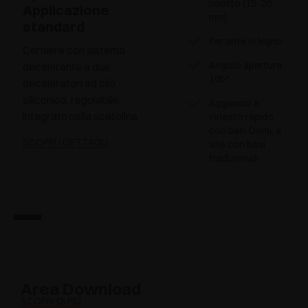
ridotto (15-20
Applicazione
mm)
standard
Per ante in legno
Cerniere con sistema
Angolo apertura
decelerante a due
105°
deceleratori ad olio
siliconico, regolabile,
Aggancio a
integrato nella scatolina
innesto rapido
con basi Domi, a
SCOPRI I DETTAGLI
vite con basi
tradizionali
Area Download
SCOPRI DI PIÙ