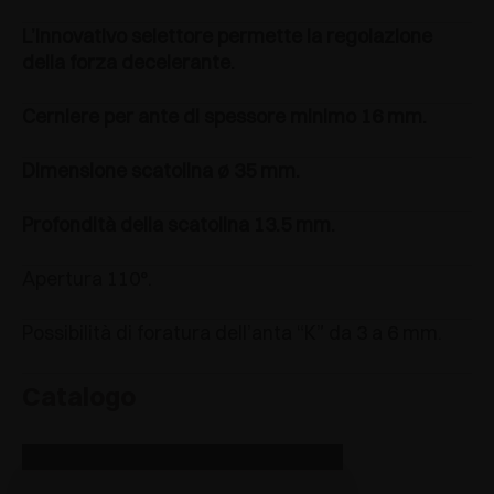
L’innovativo selettore permette la regolazione
della forza decelerante.
Cerniere per ante di spessore minimo 16 mm.
Dimensione scatolina ø 35 mm.
Profondità della scatolina 13.5 mm.
Apertura 110°.
Possibilità di foratura dell’anta “K” da 3 a 6 mm.
Catalogo