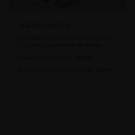
G7E9P750XXF2
Guida ad estrazione totale per cassetti
con fianchi di spessore
18-19 mm
Lunghezza guida (LN):
750 mm
Profondità minima mobile (PM):
760 mm