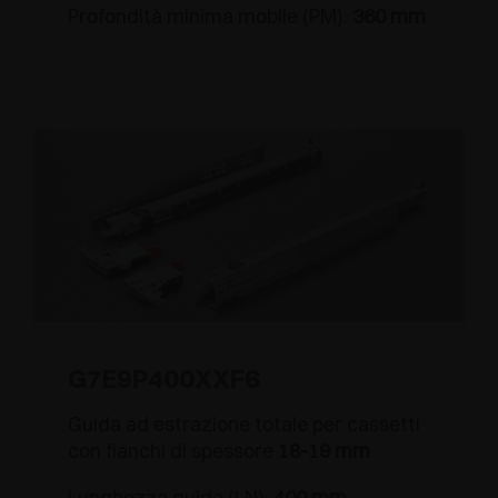
Profondità minima mobile (PM):
360 mm
G7E9P400XXF6
Guida ad estrazione totale per cassetti
con fianchi di spessore
18-19 mm
Lunghezza guida (LN):
400 mm