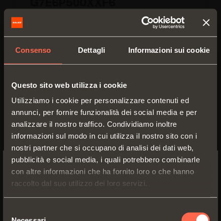
G7E6P500XXF6
Guida ad estrazione totale per cassetti
con fianchi di spessore da
13 mm a 16
mm
Consenso
Dettagli
Informazioni sui cookie
Lunghezza guida (LN):
500 mm
Questo sito web utilizza i cookie
Profondità minima mobile (PM):
510 mm
Utilizziamo i cookie per personalizzare contenuti ed
annunci, per fornire funzionalità dei social media e per
analizzare il nostro traffico. Condividiamo inoltre
informazioni sul modo in cui utilizza il nostro sito con i
nostri partner che si occupano di analisi dei dati web,
pubblicità e social media, i quali potrebbero combinarle
con altre informazioni che ha fornito loro o che hanno
SWITCH TO THE SALICE US
raccolto dal suo utilizzo dei loro servizi.
WEBSITE TO SEE THE PRODUCTS
SPECIFIC TO THE US
Selezione
Necessari