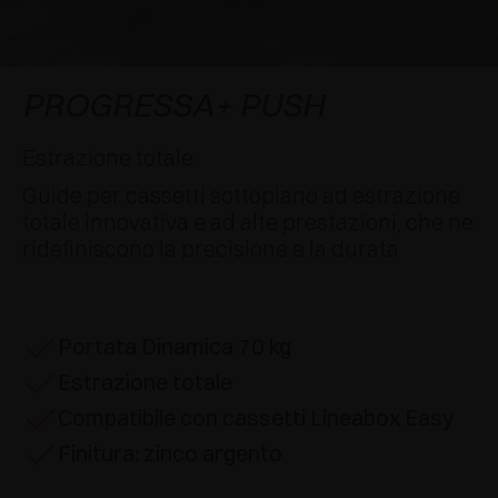
AWARDS
DECELERATORI E CRICCHETTI
EXCESSORIES - APPENDERE
SISTEMI COMPLANARI
EXCESSORIES - CUSTODIRE
SISTEMA PER ANTE SOVRAPPOSTE
DECELERATORI ESTERNI E DA INCASSO
PROGRESSA+ PUSH
EXCESSORIES - CONTENERE
SISTEMI PER ANTE A SCOMPARSA
CRICCHETTI MECCANICI E MAGNETICI
Estrazione totale
Guide per cassetti sottopiano ad estrazione
EXCESSORIES - ESTRARRE
SISTEMI PER ANTE A LIBRO
totale innovativa e ad alte prestazioni, che ne
ridefiniscono la precisione e la durata
EXCESSORIES - CASSETTI E RIPIANI
COMPONIBILI
EXCESSORIES - RIPIANI
Portata Dinamica 70 kg
Estrazione totale
PIN, SISTEMA PER LA DISPOSIZIONE DI
ELEMENTI
Compatibile con cassetti Lineabox Easy
Finitura: zinco argento