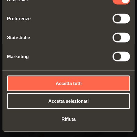
del
YES, TAKE ME TO THE US WEBSITE
consenso
G7E6P550XXF2
Preferenze
No, thanks
Guida ad estrazione totale per cassetti
con fianchi di spessore da
13 mm a 16
Statistiche
mm
Marketing
Lunghezza guida (LN):
550 mm
Profondità minima mobile (PM):
560 mm
Accetta tutti
Accetta selezionati
Rifiuta