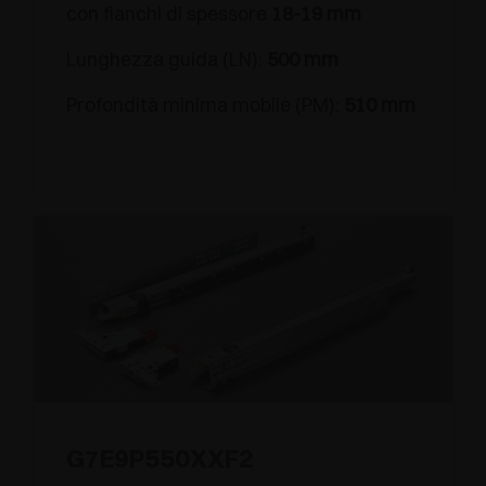
con fianchi di spessore
18-19 mm
Lunghezza guida (LN):
500 mm
Profondità minima mobile (PM):
510 mm
G7E9P550XXF2