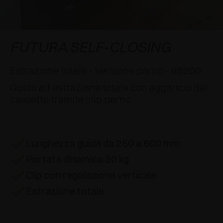
AWARDS
DECELERATORI E CRICCHETTI
EXCESSORIES - APPENDERE
SISTEMI COMPLANARI
EXCESSORIES - CUSTODIRE
SISTEMA PER ANTE SOVRAPPOSTE
DECELERATORI ESTERNI E DA INCASSO
FUTURA SELF-CLOSING
EXCESSORIES - CONTENERE
SISTEMI PER ANTE A SCOMPARSA
CRICCHETTI MECCANICI E MAGNETICI
Estrazione totale - Versione perno - 65200
Guida ad estrazione totale con aggancio del
EXCESSORIES - ESTRARRE
SISTEMI PER ANTE A LIBRO
cassetto tramite clip perno
EXCESSORIES - CASSETTI E RIPIANI
COMPONIBILI
Lunghezza guida da 250 a 600 mm
EXCESSORIES - RIPIANI
Portata dinamica 30 kg
PIN, SISTEMA PER LA DISPOSIZIONE DI
Clip con regolazione verticale
ELEMENTI
Estrazione totale