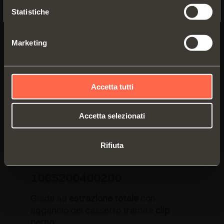
Statistiche
Profondità minima mobile:
360 mm
Marketing
Accetta tutti
Accetta selezionati
Rifiuta
1065200400200
Guida ad
estrazione totale
con
aggancio del cassetto tramite
clip
perno