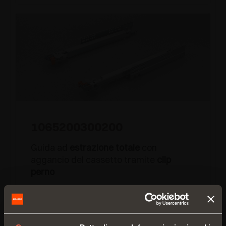
1065200300200
Guida ad
estrazione totale
con
aggancio del cassetto tramite
clip
perno
Lunghezza guida:
300 mm
Profondità minima mobile:
310 mm