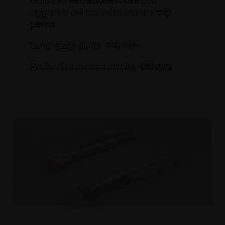
Guida ad
estrazione totale
con
aggancio del cassetto tramite
clip
perno
Lunghezza guida:
450 mm
Profondità minima mobile:
460 mm