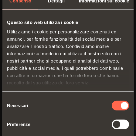
Consenso
Dettagli
Informazioni sui cookie
Questo sito web utilizza i cookie
Utilizziamo i cookie per personalizzare contenuti ed
annunci, per fornire funzionalità dei social media e per
analizzare il nostro traffico. Condividiamo inoltre
informazioni sul modo in cui utilizza il nostro sito con i
nostri partner che si occupano di analisi dei dati web,
pubblicità e social media, i quali potrebbero combinarle
con altre informazioni che ha fornito loro o che hanno
SWITCH TO THE SALICE US
raccolto dal suo utilizzo dei loro servizi.
WEBSITE TO SEE THE PRODUCTS
1065200350200
SPECIFIC TO THE US
Selezione
Guida ad
estrazione totale
con
Necessari
del
aggancio del cassetto tramite
clip
YES, TAKE ME TO THE US WEBSITE
consenso
perno
Preferenze
No, thanks
Lunghezza guida:
350 mm