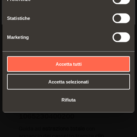
Lunghezza guida:
350 mm
No, thanks
Profondità minima mobile:
360 mm
Statistiche
Marketing
Accetta tutti
Accetta selezionati
Rifiuta
1065230400200
Guida ad
estrazione totale
con
aggancio del cassetto tramite
clip