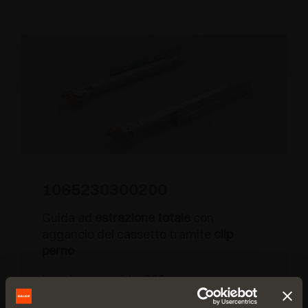
1065230300200
Guida ad
estrazione totale
con
aggancio del cassetto tramite
clip
perno
Lunghezza guida:
300 mm