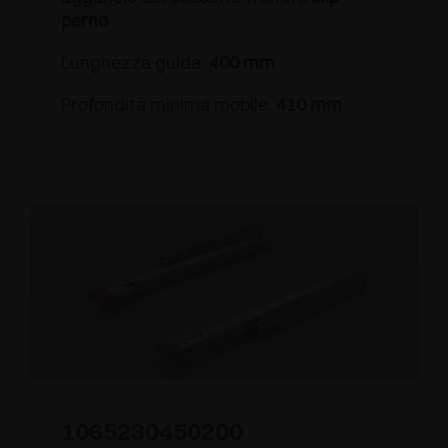
perno
Lunghezza guida:
400 mm
Profondità minima mobile:
410 mm
1065230450200