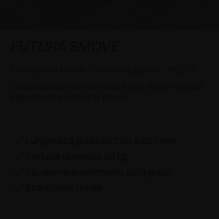
AWARDS
DECELERATORI E CRICCHETTI
EXCESSORIES - APPENDERE
SISTEMI COMPLANARI
EXCESSORIES - CUSTODIRE
SISTEMA PER ANTE SOVRAPPOSTE
DECELERATORI ESTERNI E DA INCASSO
FUTURA SMOVE
EXCESSORIES - CONTENERE
SISTEMI PER ANTE A SCOMPARSA
CRICCHETTI MECCANICI E MAGNETICI
Estrazione totale - Versione perno - 65230
Guida ad estrazione totale con aggancio del
EXCESSORIES - ESTRARRE
SISTEMI PER ANTE A LIBRO
cassetto tramite clip perno
EXCESSORIES - CASSETTI E RIPIANI
COMPONIBILI
Lunghezza guida da 250 a 600 mm
EXCESSORIES - RIPIANI
Portata dinamica 30 kg
PIN, SISTEMA PER LA DISPOSIZIONE DI
Clip perno premontato sulla guida
ELEMENTI
Estrazione totale