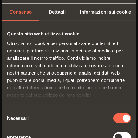
Profondità minima mobile:
310 mm
Consenso
Dettagli
Informazioni sui cookie
Questo sito web utilizza i cookie
Utilizziamo i cookie per personalizzare contenuti ed
annunci, per fornire funzionalità dei social media e per
analizzare il nostro traffico. Condividiamo inoltre
informazioni sul modo in cui utilizza il nostro sito con i
nostri partner che si occupano di analisi dei dati web,
pubblicità e social media, i quali potrebbero combinarle
con altre informazioni che ha fornito loro o che hanno
SWITCH TO THE SALICE US
raccolto dal suo utilizzo dei loro servizi.
1065230350200
WEBSITE TO SEE THE PRODUCTS
SPECIFIC TO THE US
Selezione
Guida ad
estrazione totale
con
Necessari
del
aggancio del cassetto tramite
clip
YES, TAKE ME TO THE US WEBSITE
consenso
perno
Preferenze