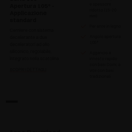
e spessore
Apertura 105° -
ridotto (15-20
Applicazione
mm)
standard
Per ante in legno
Cerniere con sistema
Angolo apertura
decelerante a due
105°
deceleratori ad olio
siliconico, regolabile,
Aggancio a
integrato nella scatolina
innesto rapido
con basi Domi, a
SCOPRI I DETTAGLI
vite con basi
tradizionali