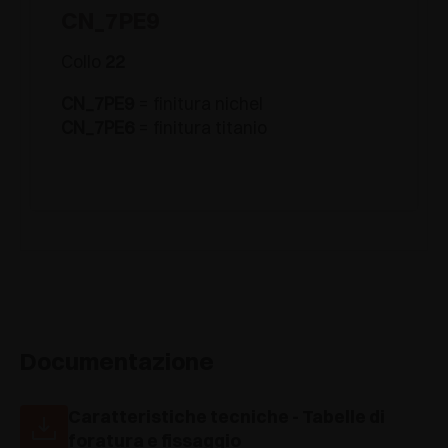
CN_7PE9
Collo
22
CN_7PE9
= finitura nichel
CN_7PE6
= finitura titanio
Documentazione
Caratteristiche tecniche - Tabelle di
foratura e fissaggio