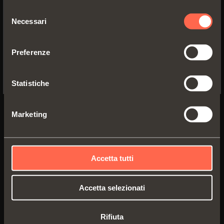
SPECIFIC TO THE US
Selezione
Necessari
CN_7AE9
del
YES, TAKE ME TO THE US WEBSITE
consenso
Collo
0
Preferenze
No, thanks
CN_7AE9
= finitura nichel
CN_7AE6
= finitura titanio
Statistiche
Marketing
Accetta tutti
Accetta selezionati
Rifiuta