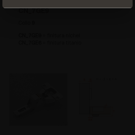
CN_7GE9
Collo
9
CN_7GE9
= finitura nichel
CN_7GE6
= finitura titanio