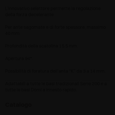
L’innovativo selettore permette la regolazione
della forza decelerante.
Per ante sagomate e di forte spessore, massimo
40 mm.
Profondità della scatolina 15.5 mm.
Apertura 94°.
Possibilità di foratura dell’anta “K” da 3 a 14 mm.
Adattabili a tutte le basi tradizionali Serie 200 e a
tutte le basi Domi a innesto rapido.
Catalogo