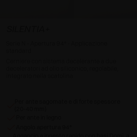
AWARDS
DECELERATORI E CRICCHETTI
EXCESSORIES - APPENDERE
SISTEMI COMPLANARI
EXCESSORIES - CUSTODIRE
SISTEMA PER ANTE SOVRAPPOSTE
DECELERATORI ESTERNI E DA INCASSO
SILENTIA+
EXCESSORIES - CONTENERE
SISTEMI PER ANTE A SCOMPARSA
CRICCHETTI MECCANICI E MAGNETICI
Serie N - Apertura 94° - Applicazione
standard
EXCESSORIES - ESTRARRE
SISTEMI PER ANTE A LIBRO
Cerniere con sistema decelerante a due
deceleratori ad olio siliconico, regolabile,
EXCESSORIES - CASSETTI E RIPIANI
integrato nella scatolina
COMPONIBILI
EXCESSORIES - RIPIANI
Per ante sagomate e di forte spessore
PIN, SISTEMA PER LA DISPOSIZIONE DI
(20-40 mm)
ELEMENTI
Per ante in legno
Angolo apertura 94°
Aggancio a innesto rapido con basi Domi, a