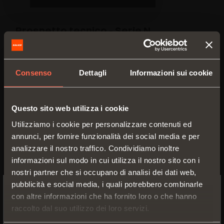
Prospetto tecnico - Serie N
PDF 2.30MB
Consenso
Dettagli
Informazioni sui cookie
VERSIONI
ACCESSORI
Questo sito web utilizza i cookie
Utilizziamo i cookie per personalizzare contenuti ed
annunci, per fornire funzionalità dei social media e per
analizzare il nostro traffico. Condividiamo inoltre
informazioni sul modo in cui utilizza il nostro sito con i
nostri partner che si occupano di analisi dei dati web,
pubblicità e social media, i quali potrebbero combinarle
con altre informazioni che ha fornito loro o che hanno
SWITCH TO THE SALICE US
raccolto dal suo utilizzo dei loro servizi.
WEBSITE TO SEE THE PRODUCTS