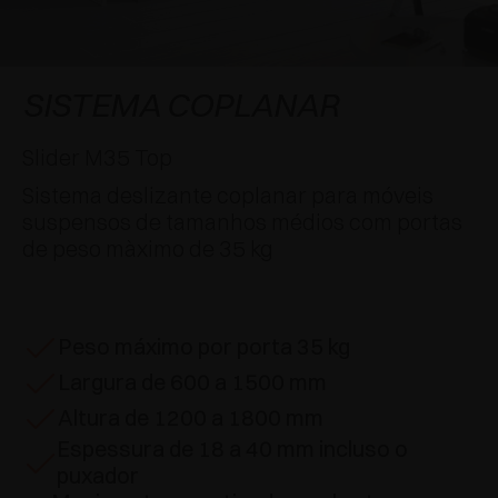
APLICAÇÕES ESPECIAIS
PRÊMIOS
AMORTECEDORES E FECHOS TOQUE
EXCESSORIES - PENDURAR
SISTEMAS COPLANARES
EXCESSORIES - PROTEGER
SISTEMA PARA PORTAS COM SOBREPOSIÇÃO
DESACELERADORES EXTERNOS E DE
SISTEMA COPLANAR
ENCAIXAR
EXCESSORIES - CONTER
SISTEMAS PARA PORTAS OCULTAS
Slider M35 Top
DISPOSITIVOS MECÂNICO E MAGNÉTICO
Sistema deslizante coplanar para móveis
EXCESSORIES - EXTRAIR
SISTEMAS PARA PORTAS DE DOBRAR
suspensos de tamanhos médios com portas
de peso màximo de 35 kg
EXCESSORIES - GAVETAS E PRATELEIRAS
MODULARES
EXCESSORIES - PRATELEIRAS
Peso máximo por porta 35 kg
Largura de 600 a 1500 mm
PIN, SISTEMA POR LA DISPOSIÇÃO DOS
ELEMENTOS
Altura de 1200 a 1800 mm
Espessura de 18 a 40 mm incluso o
puxador