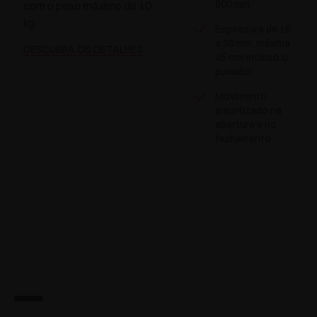
800 mm
com o peso máximo de 10
kg
Espessura de 16
a 30 mm, máxima
DESCUBRA OS DETALHES
45 mm incluso o
puxador
Movimento
amortizado na
abertura e no
fechamento