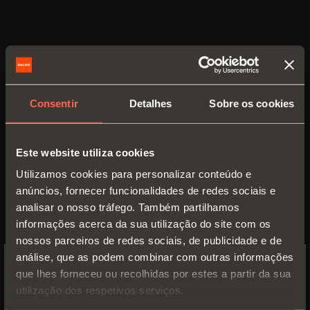
VERSÕES
Consentir
Detalhes
Sobre os cookies
Este website utiliza cookies
Utilizamos cookies para personalizar conteúdo e
anúncios, fornecer funcionalidades de redes sociais e
analisar o nosso tráfego. Também partilhamos
informações acerca da sua utilização do site com os
nossos parceiros de redes sociais, de publicidade e de
análise, que as podem combinar com outras informações
Standard
que lhes forneceu ou recolhidas por estes a partir da sua
SWITCH TO THE SALICE US
utilização dos respetivos serviços.
WEBSITE TO SEE THE PRODUCTS
Movimento deslizante amortizado para