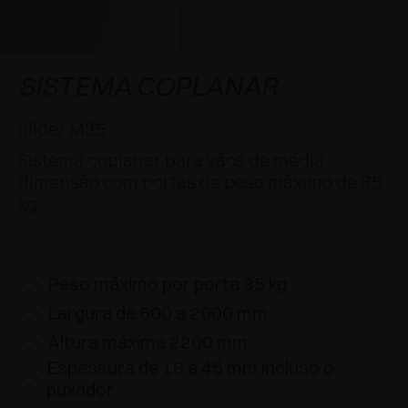
APLICAÇÕES ESPECIAIS
PRÊMIOS
AMORTECEDORES E FECHOS TOQUE
EXCESSORIES - PENDURAR
SISTEMAS COPLANARES
EXCESSORIES - PROTEGER
SISTEMA PARA PORTAS COM SOBREPOSIÇÃO
DESACELERADORES EXTERNOS E DE
SISTEMA COPLANAR
ENCAIXAR
EXCESSORIES - CONTER
SISTEMAS PARA PORTAS OCULTAS
Slider M35
DISPOSITIVOS MECÂNICO E MAGNÉTICO
Sistema coplanar para vãos de média
EXCESSORIES - EXTRAIR
SISTEMAS PARA PORTAS DE DOBRAR
dimensão com portas de peso máximo de 35
kg
EXCESSORIES - GAVETAS E PRATELEIRAS
MODULARES
EXCESSORIES - PRATELEIRAS
Peso máximo por porta 35 kg
Largura de 600 a 2000 mm
PIN, SISTEMA POR LA DISPOSIÇÃO DOS
ELEMENTOS
Altura máxima 2200 mm
Espessura de 18 a 45 mm incluso o
puxador