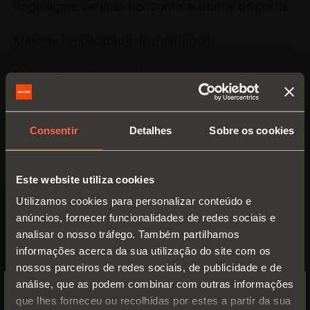
Regulagem vertical, horizontal e frontal da porta.
Máxima simplicidade de montagem.
Máxima simplicidade de personalização da
largura da guia.
Catálogo
Consentir
Detalhes
Sobre os cookies
Este website utiliza cookies
Utilizamos cookies para personalizar conteúdo e
anúncios, fornecer funcionalidades de redes sociais e
analisar o nosso tráfego. Também partilhamos
informações acerca da sua utilização do site com os
nossos parceiros de redes sociais, de publicidade e de
análise, que as podem combinar com outras informações
que lhes forneceu ou recolhidas por estes a partir da sua