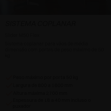
APLICAÇÕES ESPECIAIS
PRÊMIOS
AMORTECEDORES E FECHOS TOQUE
EXCESSORIES - PENDURAR
SISTEMAS COPLANARES
EXCESSORIES - PROTEGER
SISTEMA PARA PORTAS COM SOBREPOSIÇÃO
DESACELERADORES EXTERNOS E DE
SISTEMA COPLANAR
ENCAIXAR
EXCESSORIES - CONTER
SISTEMAS PARA PORTAS OCULTAS
Slider M50 Flex
DISPOSITIVOS MECÂNICO E MAGNÉTICO
Sistema coplanar para vãos de média
EXCESSORIES - EXTRAIR
SISTEMAS PARA PORTAS DE DOBRAR
dimensão com portas de peso máximo de 50
kg
EXCESSORIES - GAVETAS E PRATELEIRAS
MODULARES
EXCESSORIES - PRATELEIRAS
Peso máximo por porta 50 kg
Largura de 800 a 1600 mm
PIN, SISTEMA POR LA DISPOSIÇÃO DOS
ELEMENTOS
Altura máxima 2700 mm
Espessura de 18 a 40 mm incluso o
puxador