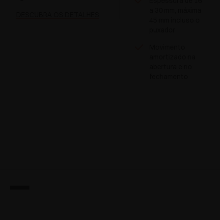
Espessura de 16
a 30 mm, máxima
DESCUBRA OS DETALHES
45 mm incluso o
puxador
Movimento
amortizado na
abertura e no
fechamento