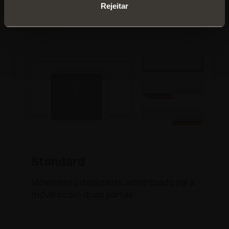
Rejeitar
VERSÕES
Standard
Movimento deslizante amortizado para
móveis com duas portas