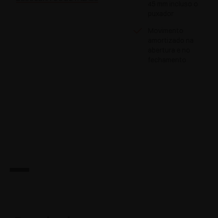
45 mm incluso o
puxador
Movimento
amortizado na
abertura e no
fechamento