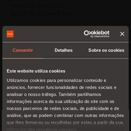
- madeira ou derivados
- quadro de alumínio e vidro.
Regulagem vertical, horizontal e frontal da porta.
Máxima simplicidade de montagem.
Consentir
Detalhes
Sobre os cookies
Máxima simplicidade de personalização da
largura da guia.
Este website utiliza cookies
Catálogo
Utilizamos cookies para personalizar conteúdo e
anúncios, fornecer funcionalidades de redes sociais e
analisar o nosso tráfego. Também partilhamos
informações acerca da sua utilização do site com os
nossos parceiros de redes sociais, de publicidade e de
análise, que as podem combinar com outras informações
que lhes forneceu ou recolhidas por estes a partir da sua
SWITCH TO THE SALICE US
utilização dos respetivos serviços.