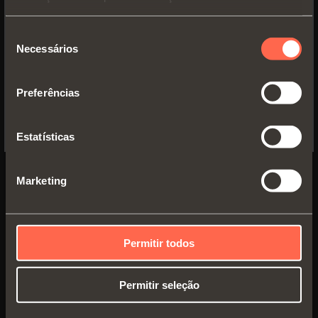
WEBSITE TO SEE THE PRODUCTS
SPECIFIC TO THE US
Seleção
Necessários
de
YES, TAKE ME TO THE US WEBSITE
consentimento
Preferências
No, thanks
Estatísticas
Marketing
Prospecto técnico
Permitir todos
PDF 3.56MB
Permitir seleção