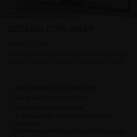
APLICAÇÕES ESPECIAIS
PRÊMIOS
AMORTECEDORES E FECHOS TOQUE
EXCESSORIES - PENDURAR
SISTEMAS COPLANARES
EXCESSORIES - PROTEGER
SISTEMA PARA PORTAS COM SOBREPOSIÇÃO
DESACELERADORES EXTERNOS E DE
SISTEMA COPLANAR
ENCAIXAR
EXCESSORIES - CONTER
SISTEMAS PARA PORTAS OCULTAS
Slider L70 Flex
DISPOSITIVOS MECÂNICO E MAGNÉTICO
Sistema para móveis de grandes dimensões
EXCESSORIES - EXTRAIR
SISTEMAS PARA PORTAS DE DOBRAR
com portas com um peso máximo de 70 kg
EXCESSORIES - GAVETAS E PRATELEIRAS
MODULARES
Peso máximo por porta 70 kg
EXCESSORIES - PRATELEIRAS
Largura de 900 a 1700 mm
PIN, SISTEMA POR LA DISPOSIÇÃO DOS
Altura máxima 2700 mm
ELEMENTOS
Espessura de 18 a 45 mm incluso o
puxador
Movimento amortizado na abertura e no