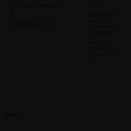
800 mm
con un peso máximo de 10
kg
Espesor desde
16 a 30 mm,
DESCUBRIR LOS DETALLES
máximo 45 mm
con manilla
Movimiento
amortiguado en
abertura y en
cierre