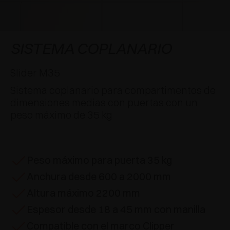
APLICACIONES ESPECIALES
RECONOCIMIENTOS
AMORTIGUADORES Y PULSADORES
EXCESSORIES - COLGAR
SISTEMAS COPLANARIOS
EXCESSORIES - CONSERVAR
SISTEMA PARA PUERTAS SUPERPUESTAS
AMORTIGUADORES EXTERNOS Y DE ENCAJAR
SISTEMA COPLANARIO
EXCESSORIES - CONTENER
SISTEMAS PARA PUERTAS OCULTAS
PULSADORES MECÁNICOS Y MAGNÉTICOS
Slider M35
Sistema coplanario para compartimentos de
EXCESSORIES - EXTRAER
SISTEMAS PARA PUERTAS DE LIBRO
dimensiones medias con puertas con un
peso máximo de 35 kg
EXCESSORIES - CAJONES Y ESTANTES
MODULARES
EXCESSORIES - ESTANTES
Peso máximo para puerta 35 kg
Anchura desde 600 a 2000 mm
PIN, SISTEMA PARA LA DISPOSICIÓN DE
ELEMENTOS
Altura máximo 2200 mm
Espesor desde 18 a 45 mm con manilla
Compatible con el marco Clipper