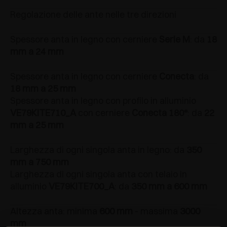
Regolazione delle ante nelle tre direzioni
Spessore anta in legno con cerniere
Serie M
: da
18
mm a 24 mm
Spessore anta in legno con cerniere
Conecta
: da
18 mm a 25 mm
Spessore anta in legno con profilo in alluminio
VE79KITE710_A
con cerniere
Conecta 180°
: da
22
mm a 25 mm
Larghezza di ogni singola anta in legno: da
350
mm a 750 mm
Larghezza di ogni singola anta con telaio in
alluminio
VE79KITE700_A
: da
350 mm a 600 mm
Altezza anta: minima
600 mm
- massima
3000
mm