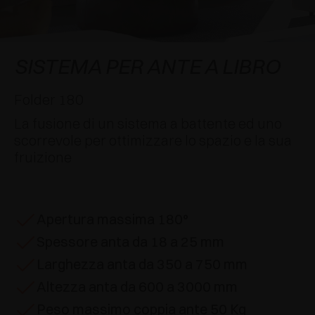
AWARDS
DECELERATORI E CRICCHETTI
EXCESSORIES - APPENDERE
SISTEMI COMPLANARI
EXCESSORIES - CUSTODIRE
SISTEMA PER ANTE SOVRAPPOSTE
DECELERATORI ESTERNI E DA INCASSO
SISTEMA PER ANTE A LIBRO
EXCESSORIES - CONTENERE
SISTEMI PER ANTE A SCOMPARSA
CRICCHETTI MECCANICI E MAGNETICI
Folder 180
La fusione di un sistema a battente ed uno
EXCESSORIES - ESTRARRE
SISTEMI PER ANTE A LIBRO
scorrevole per ottimizzare lo spazio e la sua
fruizione
EXCESSORIES - CASSETTI E RIPIANI
COMPONIBILI
EXCESSORIES - RIPIANI
Apertura massima 180°
Spessore anta da 18 a 25 mm
PIN, SISTEMA PER LA DISPOSIZIONE DI
ELEMENTI
Larghezza anta da 350 a 750 mm
Altezza anta da 600 a 3000 mm
Peso massimo coppia ante 50 Kg