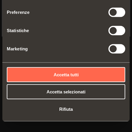
YES, TAKE ME TO THE US WEBSITE
consenso
Preferenze
No, thanks
Statistiche
Marketing
Accetta tutti
Accetta selezionati
Prospetto tecnico
PDF 7.51MB
Rifiuta