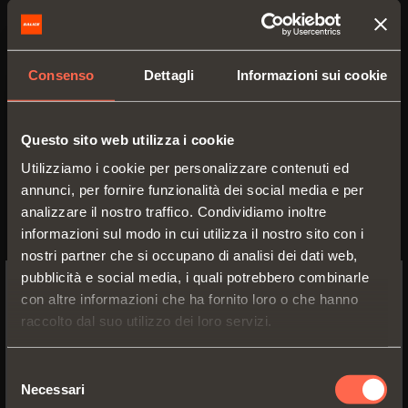
Profondità del mobile
≥ 320 mm
Consenso
Dettagli
Informazioni sui cookie
Spessore fianco con cerniere incassate
Conecta 180° DQG3B ≥ 19 mm
Spessore fianco con cerniere incassate
Questo sito web utilizza i cookie
Conecta 180° DQG5B ≥ 16 mm
Utilizziamo i cookie per personalizzare contenuti ed
Spessore fianco con cerniere
Serie M ≥ 16 mm
annunci, per fornire funzionalità dei social media e per
analizzare il nostro traffico. Condividiamo inoltre
informazioni sul modo in cui utilizza il nostro sito con i
Catalogo
nostri partner che si occupano di analisi dei dati web,
pubblicità e social media, i quali potrebbero combinarle
con altre informazioni che ha fornito loro o che hanno
SWITCH TO THE SALICE US
raccolto dal suo utilizzo dei loro servizi.
WEBSITE TO SEE THE PRODUCTS
SPECIFIC TO THE US
Selezione
Necessari
del