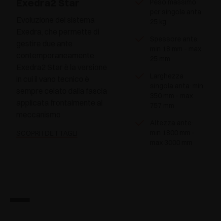
Exedra2 Star
Peso massimo
per singola anta:
Evoluzione del sistema
25 kg
Exedra, che permette di
Spessore ante:
gestire due ante
min 18 mm - max
contemporaneamente.
25 mm
Exedra2 Star è la versione
Larghezza
in cui il vano tecnico è
singola anta: min
sempre celato dalla fascia
350 mm - max
applicata frontalmente al
757 mm
meccanismo
Altezza ante:
min 1800 mm -
SCOPRI I DETTAGLI
max 3000 mm