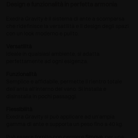
Design e funzionalità in perfetta armonia
Exedra Gravity è il sistema di ante a scomparsa
che ridefinisce la versatilità e il design degli spazi
con un look moderno e pulito.
Versatilità
Ideale in qualsiasi ambiente, si adatta
perfettamente ad ogni esigenza.
Funzionalità
Semplice e affidabile, permette il rientro totale
dell’anta all’interno del vano. Si installa e
disinstalla in pochi passaggi.
Flessibilità
Exedra Gravity si può applicare ad un’ampia
gamma di ante e supporta un peso fino a 40 kg.
Può essere fornito con cerniere
Smove
, per una