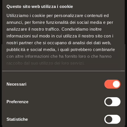
Questo sito web utilizza i cookie
Utilizziamo i cookie per personalizzare contenuti ed
annunci, per fornire funzionalità dei social media e per
analizzare il nostro traffico. Condividiamo inoltre
informazioni sul modo in cui utilizza il nostro sito con i
nostri partner che si occupano di analisi dei dati web,
pubblicità e social media, i quali potrebbero combinarle
con altre informazioni che ha fornito loro o che hanno
SWITCH TO THE SALICE US
raccolto dal suo utilizzo dei loro servizi.
WEBSITE TO SEE THE PRODUCTS
In - Versione kit da
SPECIFIC TO THE US
Selezione
assemblare
Necessari
del
YES, TAKE ME TO THE US WEBSITE
consenso
Rientro automatico dell'anta.
Soluzione per massima flessibilità di
Preferenze
No, thanks
applicazione che prevede il taglio a
misura dei profili e l’assemblaggio del
Statistiche
meccanismo da parte del cliente.