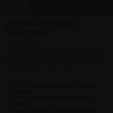
AWARDS
DECELERATORI E CRICCHETTI
EXCESSORIES - APPENDERE
SISTEMI COMPLANARI
EXCESSORIES - CUSTODIRE
SISTEMA PER ANTE SOVRAPPOSTE
DECELERATORI ESTERNI E DA INCASSO
SISTEMA PER ANTE A
SCOMPARSA
EXCESSORIES - CONTENERE
SISTEMI PER ANTE A SCOMPARSA
CRICCHETTI MECCANICI E MAGNETICI
Exedra Gravity
EXCESSORIES - ESTRARRE
SISTEMI PER ANTE A LIBRO
È il sistema di ante a scomparsa che sfrutta
EXCESSORIES - CASSETTI E RIPIANI
una tecnologia innovativa che non richiede
COMPONIBILI
l’utilizzo di cavi, tiranti o molle.
EXCESSORIES - RIPIANI
Out: movimento automatico di uscita
PIN, SISTEMA PER LA DISPOSIZIONE DI
dell’anta
ELEMENTI
In: movimento automatico di rientro
dell’anta
Altezza ante da 1100 mm a 3000 mm