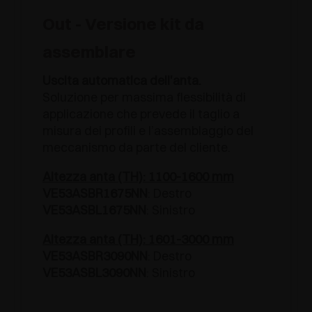
Out - Versione kit da
assemblare
Uscita automatica dell'anta.
Soluzione per massima flessibilità di
applicazione che prevede il taglio a
misura dei profili e l’assemblaggio del
meccanismo da parte del cliente.
Altezza anta (TH): 1100-1600 mm
VE53ASBR1675NN
: Destro
VE53ASBL1675NN
: Sinistro
Altezza anta (TH): 1601-3000 mm
VE53ASBR3090NN
: Destro
VE53ASBL3090NN
: Sinistro