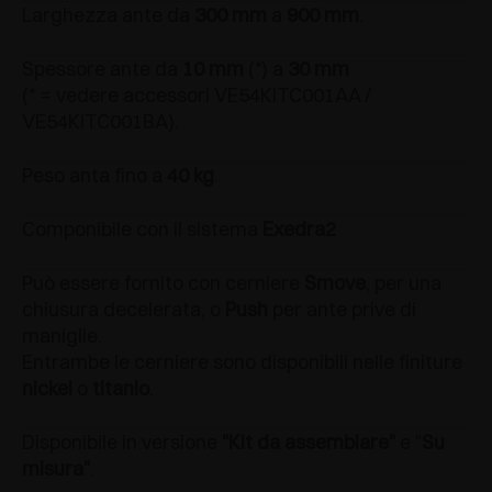
Larghezza ante da
300 mm
a
900 mm
.
Spessore ante da
10 mm
(*) a
30 mm
(* = vedere accessori VE54KITC001AA /
VE54KITC001BA).
Peso anta fino a
40 kg
.
Componibile con il sistema
Exedra2
Può essere fornito con cerniere
Smove
, per una
chiusura decelerata, o
Push
per ante prive di
maniglie.
Entrambe le cerniere sono disponibili nelle finiture
nickel
o
titanio
.
Disponibile in versione
"Kit da assemblare"
e "
Su
misura"
.