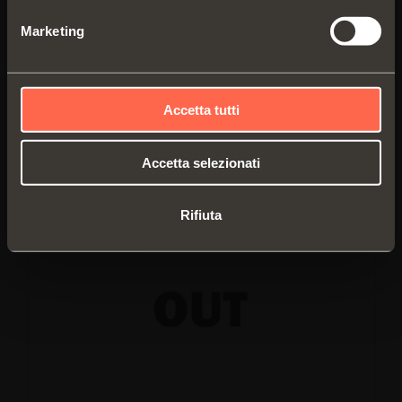
Altezza anta (TH): 1100-1600 mm
Marketing
VE53ASAR1675NN
: Destro
VE53ASAL1675NN
: Sinistro
Altezza anta (TH): 1601-3000 mm
Accetta tutti
VE53ASAR3090NN
: Destro
VE53ASAL3090NN
: Sinistro
Accetta selezionati
Rifiuta