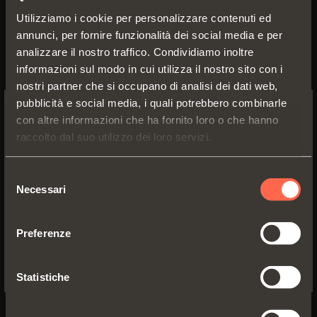
Utilizziamo i cookie per personalizzare contenuti ed
annunci, per fornire funzionalità dei social media e per
analizzare il nostro traffico. Condividiamo inoltre
informazioni sul modo in cui utilizza il nostro sito con i
nostri partner che si occupano di analisi dei dati web,
pubblicità e social media, i quali potrebbero combinarle
con altre informazioni che ha fornito loro o che hanno
SWITCH TO THE SALICE US
raccolto dal suo utilizzo dei loro servizi.
WEBSITE TO SEE THE PRODUCTS
SPECIFIC TO THE US
Selezione
Necessari
del
VE56KIT0002
YES, TAKE ME TO THE US WEBSITE
consenso
Kit Smove anta interna
Preferenze
No, thanks
Statistiche