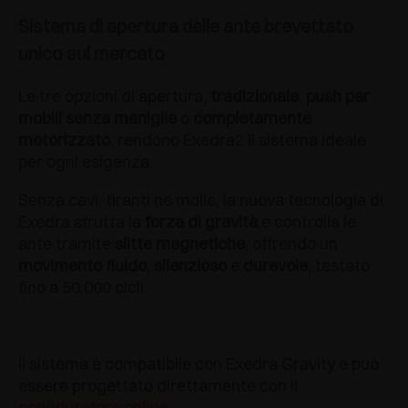
Sistema di apertura delle ante brevettato
unico sul mercato
Le tre opzioni di apertura,
tradizionale
,
push per
mobili senza maniglie
o
completamente
motorizzato
, rendono Exedra2 il sistema ideale
per ogni esigenza.
Senza cavi, tiranti né molle, la nuova tecnologia di
Exedra sfrutta la
forza di gravità
e controlla le
ante tramite
slitte magnetiche
, offrendo un
movimento fluido
,
silenzioso
e
durevole
, testato
fino a 50.000 cicli.
Il sistema è compatibile con Exedra Gravity e può
essere progettato direttamente con il
configuratore online
.