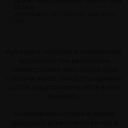
Larghezza singola anta: min 350 mm - max
757 mm
Altezza ante: min 1800 mm - max 3000
mm
Può essere utilizzato in innumerevoli
applicazioni che permettono
l’ottimizzazione dello spazio, quali
cabine armadio, mobili che ospitano
cucine, soluzioni home office e vani
di servizio.
Il sistema non richiede di essere
appoggiato al pavimento per cui è