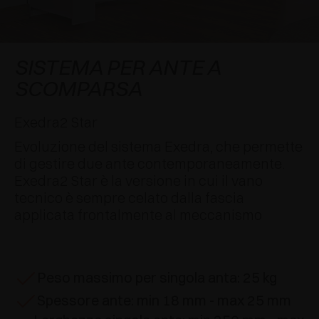
AWARDS
DECELERATORI E CRICCHETTI
EXCESSORIES - APPENDERE
SISTEMI COMPLANARI
EXCESSORIES - CUSTODIRE
SISTEMA PER ANTE SOVRAPPOSTE
DECELERATORI ESTERNI E DA INCASSO
SISTEMA PER ANTE A
SCOMPARSA
EXCESSORIES - CONTENERE
SISTEMI PER ANTE A SCOMPARSA
CRICCHETTI MECCANICI E MAGNETICI
Exedra2 Star
EXCESSORIES - ESTRARRE
SISTEMI PER ANTE A LIBRO
Evoluzione del sistema Exedra, che permette
EXCESSORIES - CASSETTI E RIPIANI
di gestire due ante contemporaneamente.
COMPONIBILI
Exedra2 Star è la versione in cui il vano
tecnico è sempre celato dalla fascia
EXCESSORIES - RIPIANI
applicata frontalmente al meccanismo
PIN, SISTEMA PER LA DISPOSIZIONE DI
ELEMENTI
Peso massimo per singola anta: 25 kg
Spessore ante: min 18 mm - max 25 mm