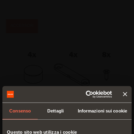
ACCESSORI
VE56KIT0001
Consenso
Dettagli
Informazioni sui cookie
Kit magneti salva ante
Questo sito web utilizza i cookie