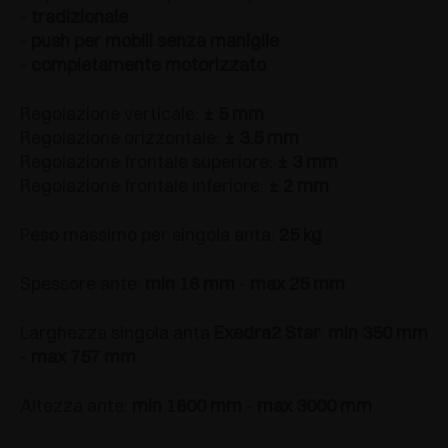
-
tradizionale
-
push per mobili senza maniglie
-
completamente motorizzato
Regolazione verticale:
± 5 mm
Regolazione orizzontale:
± 3.5 mm
Regolazione frontale superiore:
± 3 mm
Regolazione frontale inferiore:
± 2 mm
Peso massimo per singola anta:
25 kg
Spessore ante:
min 18 mm
-
max 25 mm
Larghezza singola anta
Exedra2 Star
:
min 350 mm
-
max 757 mm
Altezza ante:
min 1800 mm
-
max 3000 mm