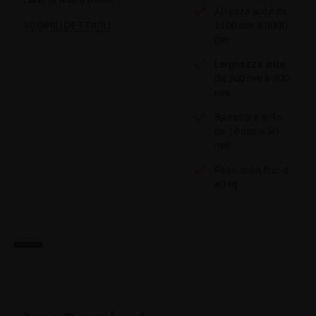
Altezza ante da
SCOPRI I DETTAGLI
1100 mm a 3000
mm
Larghezza ante
da 300 mm a 900
mm
Spessore ante
da 10 mm a 30
mm
Peso anta fino a
40 kg