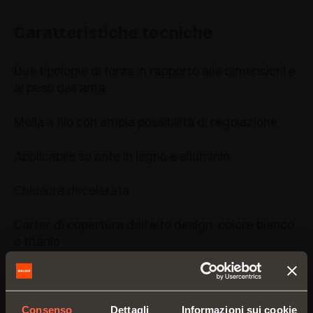
Caratteristiche tecniche
Due tipologie di forza in rapporto alle dimensioni e
al peso dell’anta
Molla a filo con ampia possibilità di regolazione
Applicabile su ante in legno e alluminio
Chiusura decelerata
Carter di copertura dall’alto design, colore bianco
o titanio
Catalogo
Consenso
Dettagli
Informazioni sui cookie