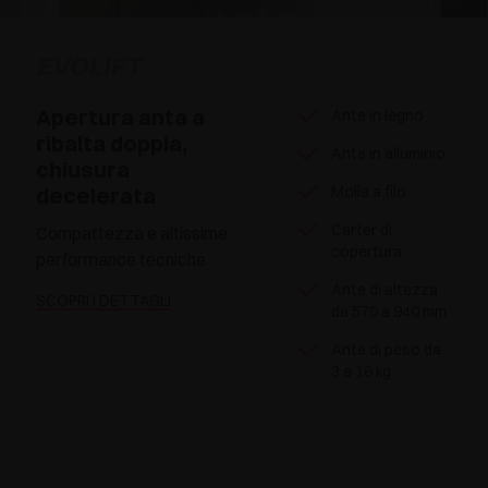
EVOLIFT
Apertura anta a
Ante in legno
ribalta doppia,
Ante in alluminio
chiusura
decelerata
Molla a filo
Carter di
Compattezza e altissime
copertura
performance tecniche
Ante di altezza
SCOPRI I DETTAGLI
da 570 a 940 mm
Ante di peso da
3 a 16 kg