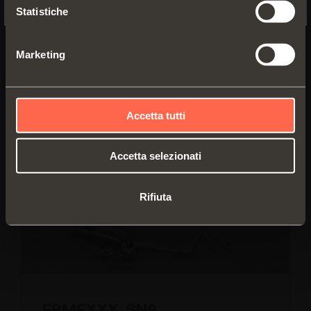
Prospetto tecnico
Statistiche
PDF 29.85MB
Marketing
VERSIONI
COMPONENTI
Accetta tutti
Accetta selezionati
Rifiuta
FRMFXXX_SN9_