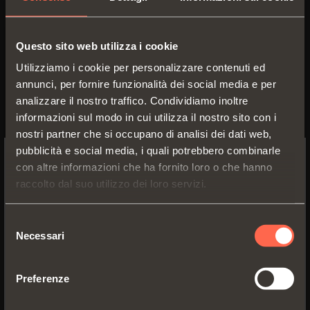
Questo sito web utilizza i cookie
Utilizziamo i cookie per personalizzare contenuti ed
annunci, per fornire funzionalità dei social media e per
analizzare il nostro traffico. Condividiamo inoltre
informazioni sul modo in cui utilizza il nostro sito con i
nostri partner che si occupano di analisi dei dati web,
pubblicità e social media, i quali potrebbero combinarle
con altre informazioni che ha fornito loro o che hanno
SWITCH TO THE SALICE US
raccolto dal suo utilizzo dei loro servizi.
WEBSITE TO SEE THE PRODUCTS
SPECIFIC TO THE US
Selezione
Necessari
del
YES, TAKE ME TO THE US WEBSITE
consenso
Preferenze
No, thanks