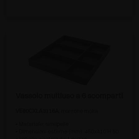
Vassoio multiuso a 6 scomparti
VE80CXLA3116A
: marrone moka
• Materiale: similpelle
• Dimensioni esterne (mm): 450x410 H 50
• Imballo: scatola da 1 pezzo