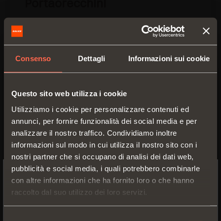
Portaorecchini
VE80CXLA4516B
: marrone moka
• Materiale: similpelle
Consenso
Dettagli
Informazioni sui cookie
• Dimensioni esterne (mm): 136x126
• Imballo: scatola da 2 pezzi
ALTRE FINITURE DISPONIBILI
Questo sito web utilizza i cookie
Utilizziamo i cookie per personalizzare contenuti ed
annunci, per fornire funzionalità dei social media e per
analizzare il nostro traffico. Condividiamo inoltre
informazioni sul modo in cui utilizza il nostro sito con i
nostri partner che si occupano di analisi dei dati web,
pubblicità e social media, i quali potrebbero combinarle
con altre informazioni che ha fornito loro o che hanno
SWITCH TO THE SALICE US
raccolto dal suo utilizzo dei loro servizi.
WEBSITE TO SEE THE PRODUCTS
SPECIFIC TO THE US
Selezione