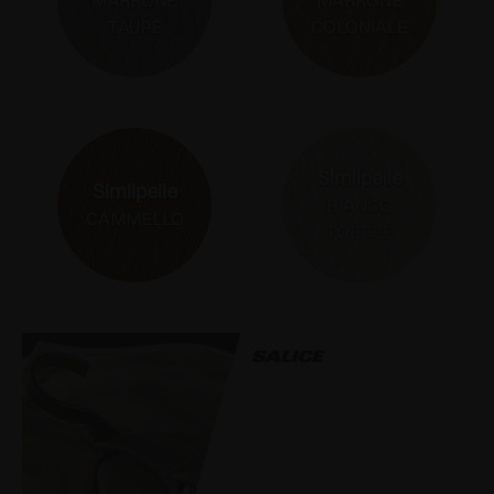
MARRONE
MARRONE
TAUPE
COLONIALE
Similpelle
Similpelle
BIANCO
CAMMELLO
TOFFEE