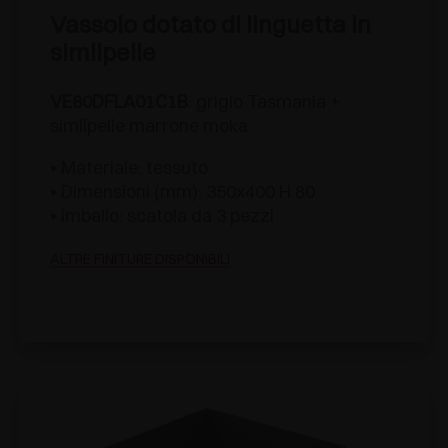
Vassoio dotato di linguetta in
similpelle
VE80DFLA01C1B
: grigio Tasmania +
similpelle marrone moka
• Materiale: tessuto
• Dimensioni (mm): 350x400 H 80
• Imballo: scatola da 3 pezzi
ALTRE FINITURE DISPONIBILI