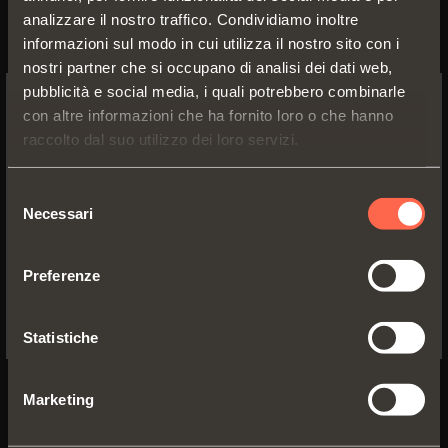
analizzare il nostro traffico. Condividiamo inoltre
informazioni sul modo in cui utilizza il nostro sito con i
nostri partner che si occupano di analisi dei dati web,
pubblicità e social media, i quali potrebbero combinarle
Dettagli prodotto
con altre informazioni che ha fornito loro o che hanno
SWITCH TO THE SALICE US
raccolto dal suo utilizzo dei loro servizi.
WEBSITE TO SEE THE PRODUCTS
SPECIFIC TO THE US
Tessuto
Selezione
Tessuto
GRIGIO
Necessari
del
GRIGIO LINO
TASMANIA
YES, TAKE ME TO THE US WEBSITE
consenso
Preferenze
No, thanks
Statistiche
Tessuto
Tessuto
MARRONE
Marketing
SABBIA
TERRA