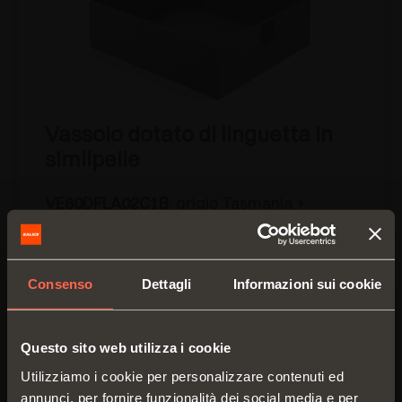
Vassoio dotato di linguetta in
similpelle
VE80DFLA02C1B
: grigio Tasmania +
similpelle marrone moka
• Materiale: tessuto
• Dimensioni (mm): 350x400 H 120
Consenso
Dettagli
Informazioni sui cookie
• Imballo: scatola da 3 pezzi
ALTRE FINITURE DISPONIBILI
Questo sito web utilizza i cookie
Utilizziamo i cookie per personalizzare contenuti ed
annunci, per fornire funzionalità dei social media e per